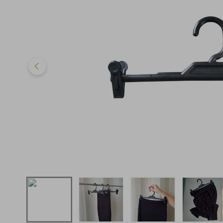
iphone
5
º