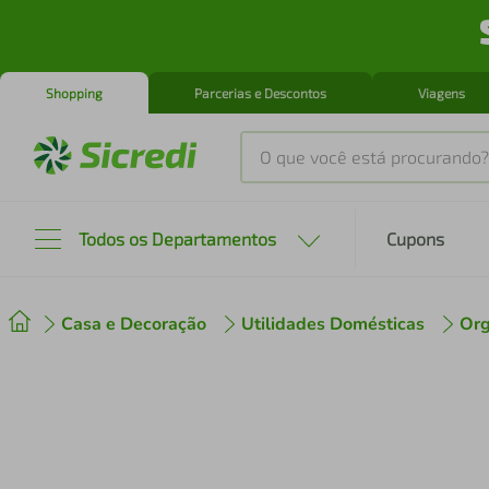
Shopping
Parcerias e Descontos
Viagens
O que você está procurando?
Produtos mais buscados
Todos os Departamentos
Cupons
tenis
1
º
Casa e Decoração
Utilidades Domésticas
Org
cafeteira
2
º
perfume
3
º
air fryer
4
º