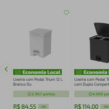
in
Lixeira com Pedal Trium 12 L
Lixeira com Pedal T
Branco Ou
com Duplo Compar
Preto Ou
2.967
pontos
4.000
po
R$
84
,
55
R$
114
,
00
-
5%
-
5%