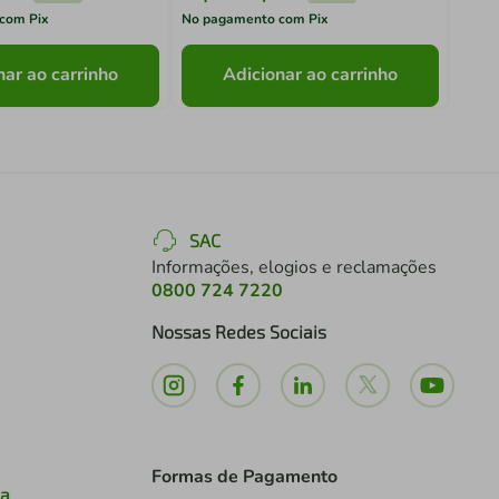
com Pix
No pagamento com Pix
No pa
nar ao carrinho
Adicionar ao carrinho
SAC
Informações, elogios e reclamações
0800 724 7220
Nossas Redes Sociais
Formas de Pagamento
ia