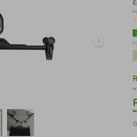
E
Fo
C
e
No