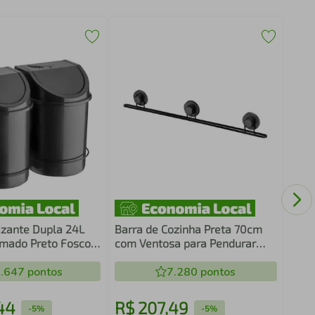
Disp
Esti
lizante Dupla 24L
Barra de Cozinha Preta 70cm
mado Preto Fosco
com Ventosa para Pendurar
stos de Lixo
Utensílios Faciliti Schmitt
.647
pontos
7.280
pontos
44
R$
207
,
49
R$
-
5%
-
5%