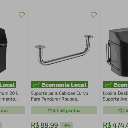
rium 20 L
Suporte para Cabides Curvo
Lixeira Des
timento
Para Pendurar Roupas
Suporte Ara
Organizador Cabideiro
com Dois Ce
ntos
Multifuncional Masutti
3.158
pontos
16
R$
89
,
99
R$
474
,
-
5%