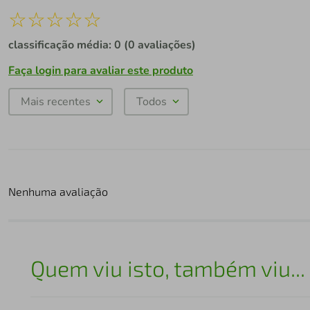
☆
☆
☆
☆
☆
classificação média: 0
(0 avaliações)
Faça login para avaliar este produto
Mais recentes
Todos
Nenhuma avaliação
Quem viu isto, também viu...