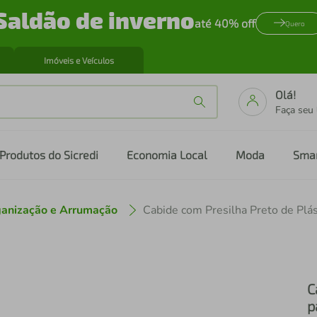
Saldão de inverno
até 40% off
Quero
Imóveis e Veículos
Olá!
Faça seu
Produtos do Sicredi
Economia Local
Moda
Sma
anização e Arrumação
C
p