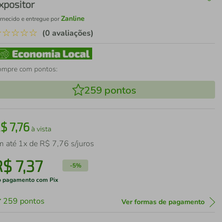
xpositor
Zanline
rnecido e entregue por
☆
☆
☆
☆
☆
(0 avaliações)
ompre com pontos:
259
pontos
R$
7
,
76
à vista
m até
1
x de
R$
7
,
76
s/juros
R$
7
,
37
-
5%
 pagamento com Pix
259
pontos
Ver formas de pagamento