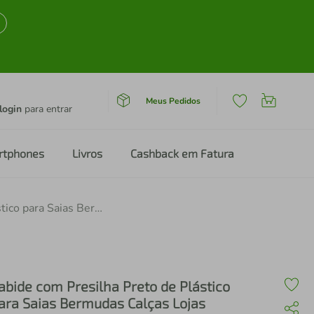
Meus Pedidos
login
para entrar
rtphones
Livros
Cashback em Fatura
Cabide com Presilha Preto de Plástico para Saias Bermudas Calças Lojas Expositor
abide com Presilha Preto de Plástico
ara Saias Bermudas Calças Lojas