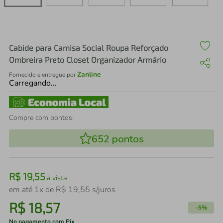
air fryer
4
º
iphone
5
º
Cabide para Camisa Social Roupa Reforçado
Ombreira Preto Closet Organizador Armário
Zanline
Fornecido e entregue por
Carregando…
Compre com pontos:
652
pontos
R$
19
,
55
à vista
em até
1
x de
R$
19
,
55
s/juros
R$
18
,
57
-
5%
No pagamento com Pix