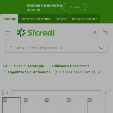
Saldão de inverno
Quero
até 40% off
Shopping
Parcerias e Descontos
Viagens
Imóveis e Veículos
O que você está procurando?
Produtos mais buscados
Casa e Decoração
Utilidades Domésticas
tenis
1
º
Cabide para Camisa Social Roupa Reforçado Ombreira Preto Closet Organizador Armário
Organização e Arrumação
cafeteira
2
º
perfume
3
º