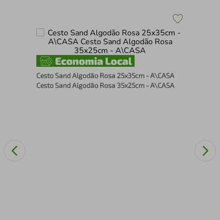
CASA
Mal
Maq
Cesto Sand Algodão Rosa 25x35cm - A\CASA
Fum
Cesto Sand Algodão Rosa 35x25cm - A\CASA