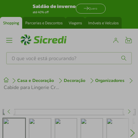
Saldão de inverno
Quero
até 40% off
Shopping
Parcerias e Descontos
Viagens
Imóveis e Veículos
O que você está procurando?
Produtos mais buscados
Casa e Decoração
Decoração
Organizadores
tenis
1
º
Cabide para Lingerie Cristal com Encaixe para Alças Organizadores Expositores Lojas
cafeteira
2
º
perfume
3
º