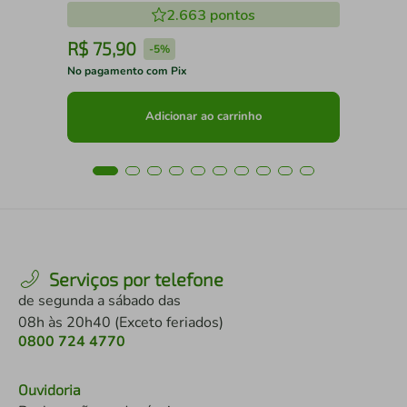
2.663
pontos
R$
75
,
90
R
-
5%
No pagamento com Pix
No 
Adicionar ao carrinho
Serviços por telefone
de segunda a sábado das
08h às 20h40 (Exceto feriados)
0800 724 4770
Ouvidoria