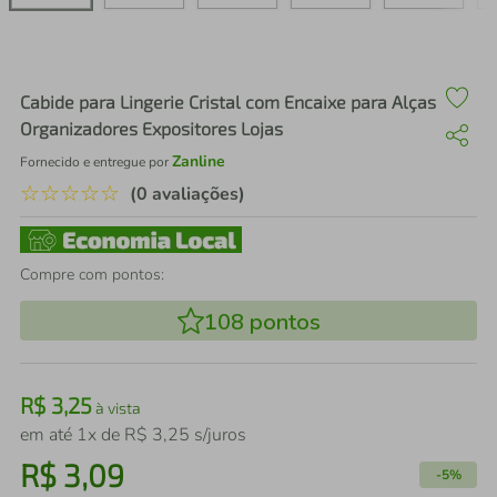
air fryer
4
º
iphone
5
º
Cabide para Lingerie Cristal com Encaixe para Alças
Organizadores Expositores Lojas
Zanline
Fornecido e entregue por
☆
☆
☆
☆
☆
(0 avaliações)
Compre com pontos:
108
pontos
R$
3
,
25
à vista
em até
1
x de
R$
3
,
25
s/juros
R$
3
,
09
-
5%