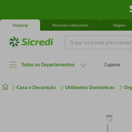
Shopping
Parcerias e Descontos
Viagens
O que você está procurando?
Produtos mais buscados
Todos os Departamentos
Cupons
tenis
1
º
Casa e Decoração
Utilidades Domésticas
Org
cafeteira
2
º
perfume
3
º
air fryer
4
º