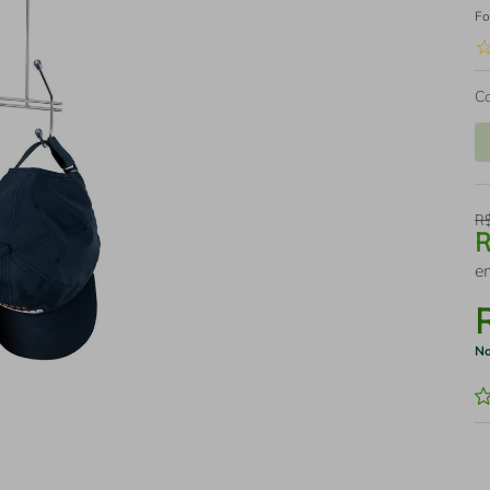
Fo
C
R
e
No