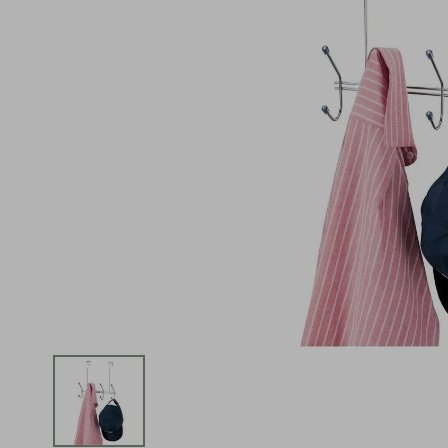
iphone
5
º