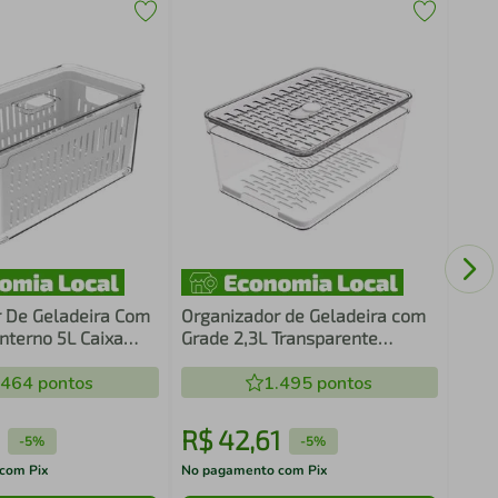
Kit 
Alim
Paco
 De Geladeira Com
Organizador de Geladeira com
nterno 5L Caixa
Grade 2,3L Transparente
ra Legumes Saladas
Pequeno Frutas Legumes
 OU
.464
pontos
Crippa
1.495
pontos
R$
42
,
61
R$
-
5%
-
5%
com Pix
No pagamento com Pix
No pa