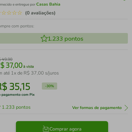
Casas Bahia
rnecido e entregue por
☆
☆
☆
☆
☆
(0 avaliações)
ompre com pontos:
1.233
pontos
$
49
,
90
R$
37
,
00
à vista
m até
1
x de
R$
37
,
00
s/juros
R$
35
,
15
-
30%
 pagamento com Pix
1.233
pontos
Ver formas de pagamento
Comprar agora