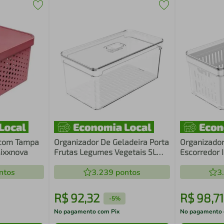
 com Tampa
Organizador De Geladeira Porta
Organizador
Mixxnova
Frutas Legumes Vegetais 5L
Escorredor I
Com Respiradouro Clear Fresh
Plástica Pa
ntos
OU
3.239
pontos
Clear Fresh
3
R$
92
,
32
R$
98
,
71
-
5%
No pagamento com Pix
No pagamento 