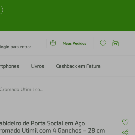
Meus Pedidos
login
para entrar
rtphones
Livros
Cashback em Fatura
Cabideiro de Porta Social em Aço Cromado Utimil com 4 Ganchos – 28 cm
abideiro de Porta Social em Aço
romado Utimil com 4 Ganchos – 28 cm