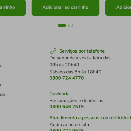
arrinho
Adicionar ao carrinho
Adicio
Serviços por telefone
De segunda a sexta-feira das
08h às 20h40
s
Sábado das 8h às 18h40
0800 724 4770
a
Ouvidoria
dade
Reclamações e denúncias
0800 646 2519
Atendimento a pessoas com deficiênc
Auditivo ou de fala
s
0800 724 0525