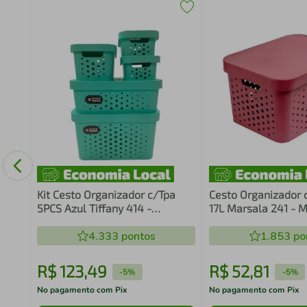
al
ma
Kit Cesto Organizador c/Tpa
Cesto Organizador
5PCS Azul Tiffany 414 -
17L Marsala 241 - 
Mixxnova
4.333
pontos
1.853
po
R$
123
,
49
R$
52
,
81
-
5%
-
5%
No pagamento com Pix
No pagamento com Pix