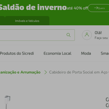
Saldão de inverno
até 40% off
Quero
Imóveis e Veículos
Olá!
Faça seu
Produtos do Sicredi
Economia Local
Moda
Sma
anização e Arrumação
C
C