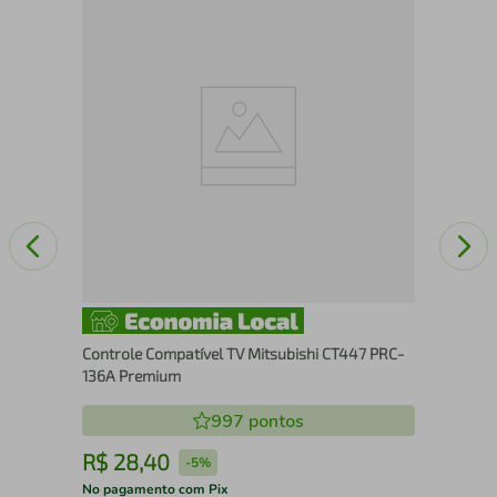
Ant
100
Controle Compatível TV Mitsubishi CT447 PRC-
136A Premium
997
pontos
R$
28
,
40
R
-
5%
No pagamento com Pix
No 