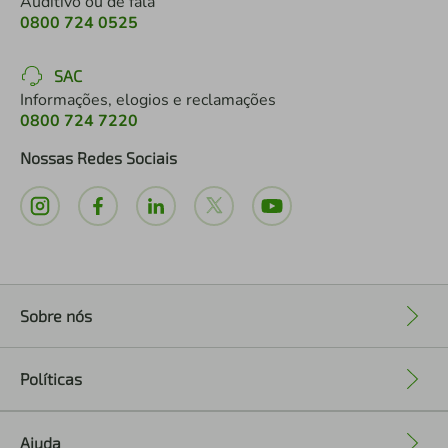
Auditivo ou de fala
0800 724 0525
SAC
Informações, elogios e reclamações
0800 724 7220
Nossas Redes Sociais
Sobre nós
+
Políticas
+
Ajuda
+