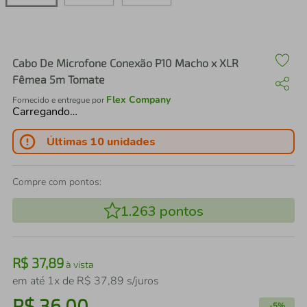
air fryer
4
º
iphone
5
º
Cabo De Microfone Conexão P10 Macho x XLR
Fêmea 5m Tomate
Flex Company
Fornecido e entregue por
Carregando…
Últimas 10 unidades
Compre com pontos:
1.263
pontos
R$
37
,
89
à vista
em até
1
x de
R$
37
,
89
s/juros
R$
36
,
00
-
5%