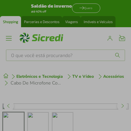
Saldão de inverno
Quero
até 40% off
Shopping
Parcerias e Descontos
Viagens
Imóveis e Veículos
O que você está procurando?
Produtos mais buscados
Eletrônicos e Tecnologia
TV e Vídeo
Acessórios
tenis
1
º
Cabo De Microfone Conexão P10 Macho x XLR Fêmea 5m Tomate
cafeteira
2
º
perfume
3
º