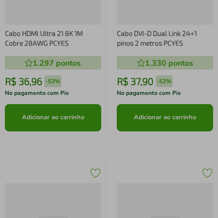
Cabo HDMI Ultra 21 8K 1M
Cabo DVI-D Dual Link 24+1
Cobre 28AWG PCYES
pinos 2 metros PCYES
1.297
pontos
1.330
pontos
R$
36
,
96
R$
37
,
90
-
53%
-
52%
No pagamento com Pix
No pagamento com Pix
Adicionar ao carrinho
Adicionar ao carrinho