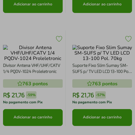
Adicionar ao carrinho
Adicionar ao carrinho
Divisor Antena VHF/UHF/CATV
Suporte Fixo Slim Sumay SM-
1/4 PQDV-1024 Proleletronic
SUFS p/ TV LED LCD 13-100 Pol.
70kg
763
pontos
763
pontos
R$
21
,
76
R$
21
,
76
-
59%
-
57%
No pagamento com Pix
No pagamento com Pix
Adicionar ao carrinho
Adicionar ao carrinho