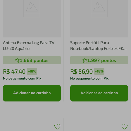
Antena Externa Log Para TV
Suporte Portátil Para
LU-20 Aquário
Notebook/Laptop Fortrek FK
651S Preto
1.663
pontos
1.997
pontos
R$
47
,
40
R$
56
,
90
-
48%
-
48%
No pagamento com Pix
No pagamento com Pix
Adicionar ao carrinho
Adicionar ao carrinho