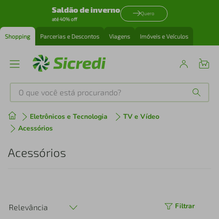
Saldão de inverno
Quero
até 40% off
Shopping
Parcerias e Descontos
Viagens
Imóveis e Veículos
O que você está procurando?
Produtos mais buscados
Eletrônicos e Tecnologia
TV e Vídeo
Acessórios
tenis
1
º
Acessórios
cafeteira
2
º
perfume
3
º
Filtrar
Relevância