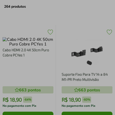
air fryer
4
º
264
produtos
iphone
5
º
Cabo HDMI 2.0 4K 50cm Puro
Cobre PCYes 1
Suporte Fixo Para TV 14 a 84
M1-PR Preto Multivisão
663
pontos
663
pontos
R$
18
,
90
R$
18
,
90
-
64%
-
60%
No pagamento com Pix
No pagamento com Pix