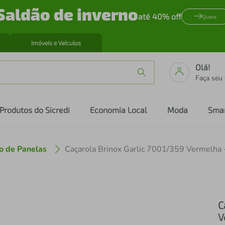
Saldão de inverno
até 40% off
Quero
Imóveis e Veículos
Olá!
Faça seu
Produtos do Sicredi
Economia Local
Moda
Sma
o de Panelas
Caçarola Brinox Garlic 7001/359 Vermelha 
C
V