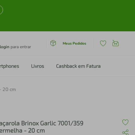
Meus Pedidos
login
para entrar
rtphones
Livros
Cashback em Fatura
- 20 cm
açarola Brinox Garlic 7001/359
ermelha - 20 cm