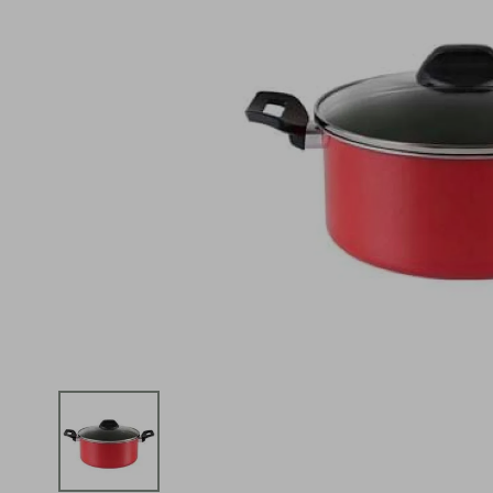
iphone
5
º