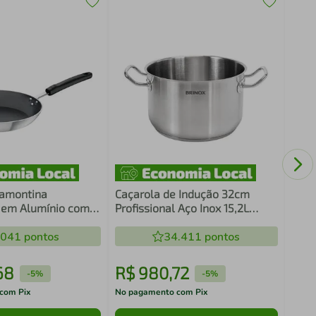
Jogo
Pari
Tramontina
Caçarola de Indução 32cm
l em Alumínio com
Profissional Aço Inox 15,2L
o Interno
Brinox Panela Alta Avulsa
e Starflon Premium
.041
pontos
Cozinha
34.411
pontos
o Externo Lixado
68
R$
980
,
72
R$
-
5%
-
5%
com Pix
No pagamento com Pix
No pa