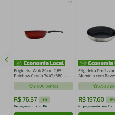
sa 4
Frigideira Wok 24cm 2,65 L
Frigideira Profissio
Rainbow Cereja 7442/360 -
Alumínio com Reve
Brinox
Interno Antiaderent
2.680
pontos
Tramontina 20890
6.933
po
R$
76
,
37
R$
197
,
60
-
5%
-
5%
No pagamento com Pix
No pagamento com Pix