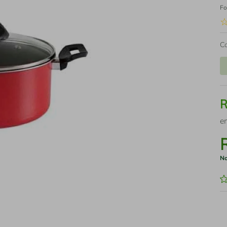
Fo
C
e
No