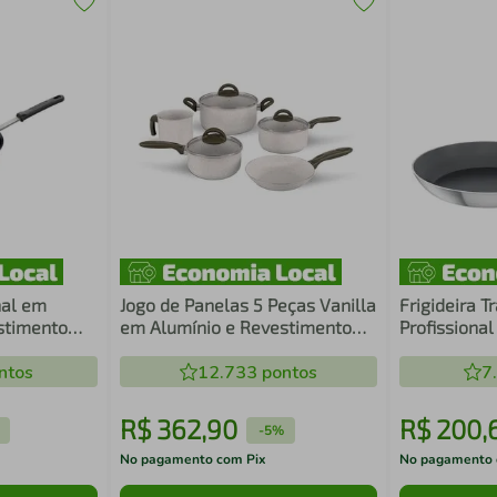
nal em
Jogo de Panelas 5 Peças Vanilla
Frigideira 
stimento
em Alumínio e Revestimento
Profissiona
e 25 cm 2 L
Cerâmico Antiaderente Ceramic
Revestiment
/025
ntos
Life Suprema Brinox
12.733
pontos
Antiaderent
7
e Acabament
24 cm 1,3 L
R$
362
,
90
R$
200
,
-
5%
No pagamento com Pix
No pagamento 