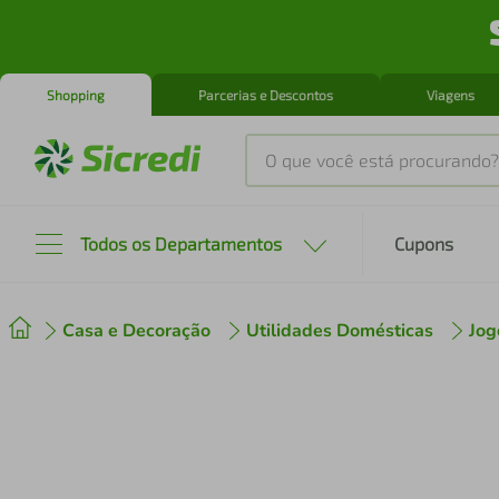
Shopping
Parcerias e Descontos
Viagens
O que você está procurando?
Produtos mais buscados
Todos os Departamentos
Cupons
tenis
1
º
Casa e Decoração
Utilidades Domésticas
Jog
cafeteira
2
º
perfume
3
º
air fryer
4
º