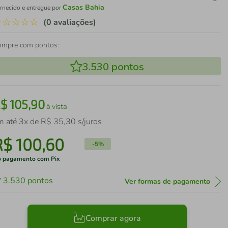
Casas Bahia
rnecido e entregue por
☆
☆
☆
☆
☆
(0 avaliações)
ompre com pontos:
3.530
pontos
R$
105
,
90
à vista
m até
3
x de
R$
35
,
30
s/juros
R$
100
,
60
-
5%
 pagamento com Pix
3.530
pontos
Ver formas de pagamento
Comprar agora