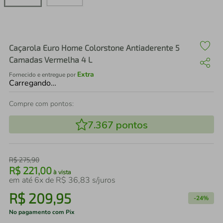
air fryer
4
º
iphone
5
º
Caçarola Euro Home Colorstone Antiaderente 5
Camadas Vermelha 4 L
Extra
Fornecido e entregue por
Carregando…
Compre com pontos:
7.367
pontos
R$
275
,
90
R$
221
,
00
à vista
em até
6
x de
R$
36
,
83
s/juros
R$
209
,
95
-
24%
No pagamento com Pix