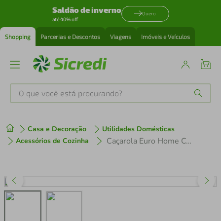
Saldão de inverno
Quero
até 40% off
Shopping
Parcerias e Descontos
Viagens
Imóveis e Veículos
O que você está procurando?
Produtos mais buscados
Casa e Decoração
Utilidades Domésticas
tenis
1
º
Caçarola Euro Home Colorstone Antiaderente 5 Camadas Vermelha 4 L
Acessórios de Cozinha
cafeteira
2
º
perfume
3
º