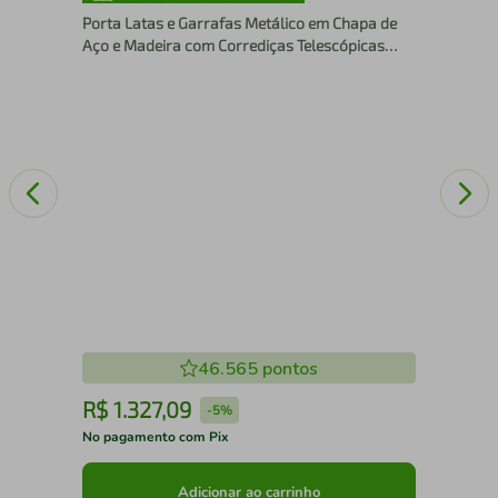
Bol
Porta Latas e Garrafas Metálico em Chapa de
Aço e Madeira com Corrediças Telescópicas
Ocultas
46.565
pontos
R$
1
.
327
,
09
R
-
5%
No pagamento com Pix
No 
Adicionar ao carrinho