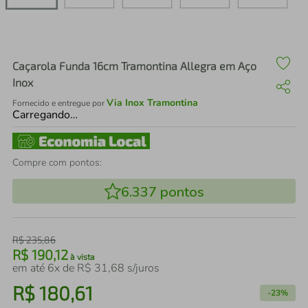
air fryer
4
º
iphone
5
º
Caçarola Funda 16cm Tramontina Allegra em Aço
Inox
Via Inox Tramontina
Fornecido e entregue por
Carregando…
Compre com pontos:
6.337
pontos
R$
235
,
86
R$
190
,
12
à vista
em até
6
x de
R$
31
,
68
s/juros
R$
180
,
61
-
23%