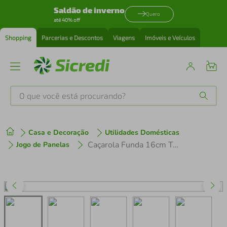
Saldão de inverno
Quero
até 40% off
Shopping
Parcerias e Descontos
Viagens
Imóveis e Veículos
O que você está procurando?
Produtos mais buscados
Casa e Decoração
Utilidades Domésticas
tenis
1
º
Caçarola Funda 16cm Tramontina Allegra em Aço Inox
Jogo de Panelas
cafeteira
2
º
perfume
3
º