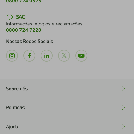
0800 724 0525
SAC
Informações, elogios e reclamações
0800 724 7220
Nossas Redes Sociais
Sobre nós
+
Políticas
+
Ajuda
+