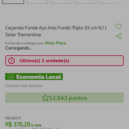
air fryer
4
º
iphone
5
º
Caçarola Funda Aço Inox Fundo Triplo 24 cm 6,1 L
Solar Tramontina
Wala Place
Fornecido e entregue por
Carregando…
Última(s) 2 unidade(s)
Compre com pontos:
12.543
pontos
R$
501
,
71
R$
376
,
28
à vista