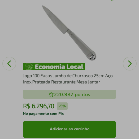
Por
Jogo 100 Facas Jumbo de Churrasco 25cm Aço
Inox Prateada Restaurante Mesa Jantar
220.937
pontos
R$
6
.
296
,
70
R
-
5%
No pagamento com Pix
No 
Adicionar ao carrinho