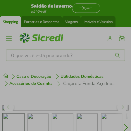
Saldão de inverno
Quero
até 40% off
Shopping
Parcerias e Descontos
Viagens
Imóveis e Veículos
O que você está procurando?
Produtos mais buscados
Casa e Decoração
Utilidades Domésticas
tenis
1
º
Caçarola Funda Aço Inox Fundo Triplo 24 cm 6,1 L Solar Tramontina
Acessórios de Cozinha
cafeteira
2
º
perfume
3
º