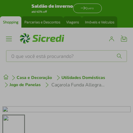
Saldão de inverno
Quero
até 40% off
Shopping
Parcerias e Descontos
Viagens
Imóveis e Veículos
O que você está procurando?
Produtos mais buscados
Casa e Decoração
Utilidades Domésticas
tenis
1
º
Caçarola Funda Allegra Tramontina 22cm em Inox – 62654220
Jogo de Panelas
cafeteira
2
º
perfume
3
º