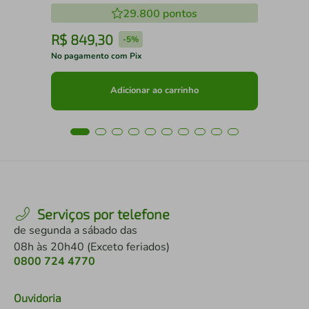
29.800
pontos
R$
849
,
30
R
-
5%
No pagamento com Pix
No 
Adicionar ao carrinho
Serviços por telefone
de segunda a sábado das
08h às 20h40 (Exceto feriados)
0800 724 4770
Ouvidoria