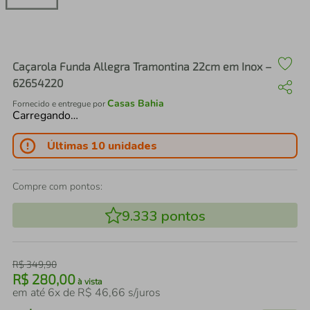
air fryer
4
º
iphone
5
º
Caçarola Funda Allegra Tramontina 22cm em Inox –
62654220
Casas Bahia
Fornecido e entregue por
Carregando…
Últimas 10 unidades
Compre com pontos:
9.333
pontos
R$
349
,
90
R$
280
,
00
à vista
em até
6
x de
R$
46
,
66
s/juros