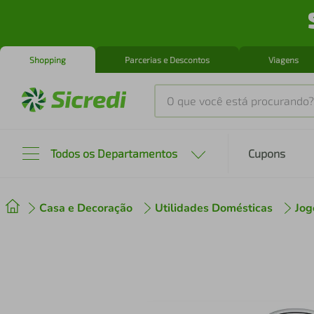
Shopping
Parcerias e Descontos
Viagens
O que você está procurando?
Produtos mais buscados
Todos os Departamentos
Cupons
tenis
1
º
Casa e Decoração
Utilidades Domésticas
Jog
cafeteira
2
º
perfume
3
º
air fryer
4
º