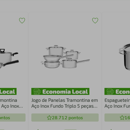
amontina
Jogo de Panelas Tramontina em
Espagueteir
 Aço Inox
Aço Inox Fundo Triplo 5 peças
Aço Inox Fun
 Cabos e
Brava 65400010
Litros
Preto 4
ntos
28.712
pontos
16