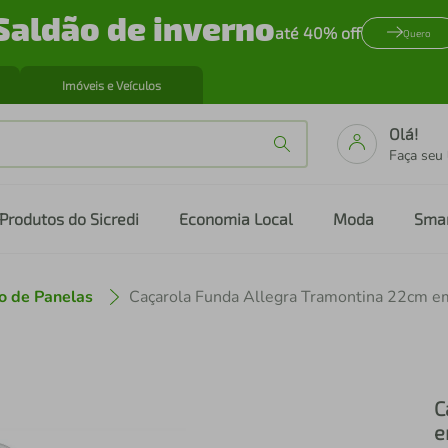
Saldão de inverno
até 40% off
Quero
Imóveis e Veículos
Olá!
Faça seu
Produtos do Sicredi
Economia Local
Moda
Sma
o de Panelas
C
e