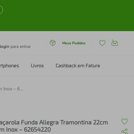
Meus Pedidos
login
para entrar
rtphones
Livros
Cashback em Fatura
Caçarola Funda Allegra Tramontina 22cm em Inox – 62654220
açarola Funda Allegra Tramontina 22cm
m Inox – 62654220