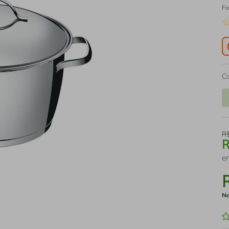
Fo
C
R
e
No