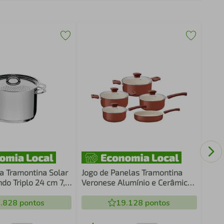
Jogo
Spez
Star
a Tramontina Solar
Jogo de Panelas Tramontina
do Triplo 24 cm 7,7
Veronese Alumínio e Cerâmica
Argila 5 Peças
.828
pontos
19.128
pontos