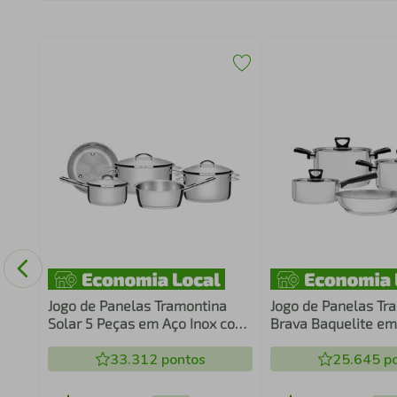
a
edo
Jogo de Panelas Tramontina
Jogo de Panelas Tr
Solar 5 Peças em Aço Inox com
Brava Baquelite em
Fundo Triplo e Tampas de Inox
com Fundo Triplo e
33.312
pontos
Alças de Baquelite 
25.645
po
Peças