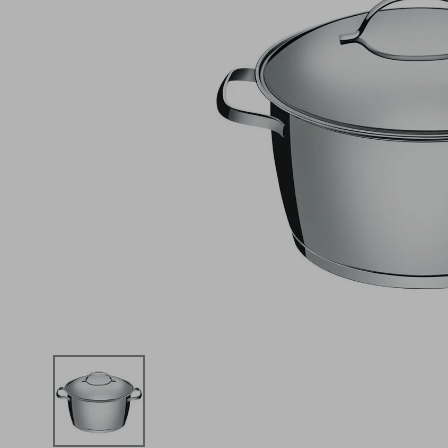
iphone
5
º