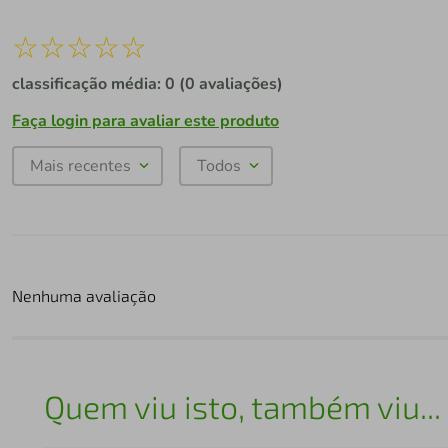
☆
☆
☆
☆
☆
classificação média: 0
(0 avaliações)
Faça login para avaliar este produto
Mais recentes
Todos
Nenhuma avaliação
Quem viu isto, também viu...