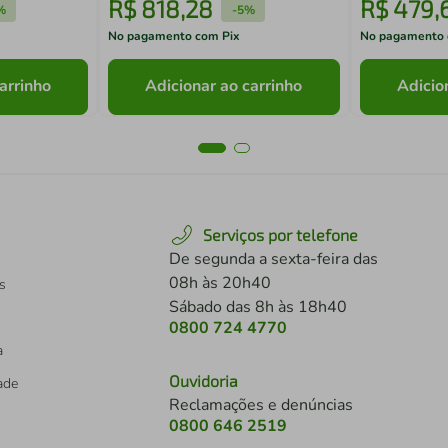
R$
818
,
28
R$
479
,
%
-
5%
No pagamento com Pix
No pagamento 
arrinho
Adicionar ao carrinho
Adicio
Serviços por telefone
De segunda a sexta-feira das
08h às 20h40
s
Sábado das 8h às 18h40
0800 724 4770
a
Ouvidoria
dade
Reclamações e denúncias
0800 646 2519