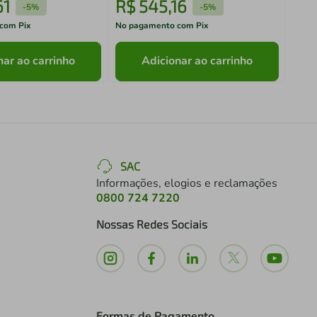
61
R$
545
,
16
R$
-
5%
-
5%
com Pix
No pagamento com Pix
No pa
nar ao carrinho
Adicionar ao carrinho
SAC
Informações, elogios e reclamações
0800 724 7220
Nossas Redes Sociais
Formas de Pagamento