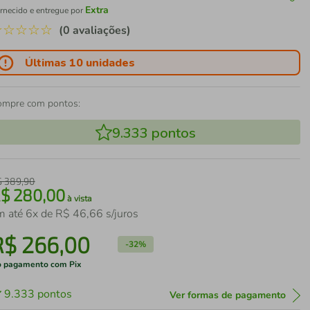
Extra
rnecido e entregue por
☆
☆
☆
☆
☆
(0 avaliações)
Últimas 10 unidades
ompre com pontos:
9.333
pontos
$
389
,
90
R$
280
,
00
à vista
m até
6
x de
R$
46
,
66
s/juros
R$
266
,
00
-
32%
 pagamento com Pix
9.333
pontos
Ver formas de pagamento