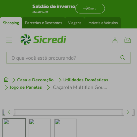
Saldão de inverno
Quero
até 40% off
Shopping
Parcerias e Descontos
Viagens
Imóveis e Veículos
O que você está procurando?
Produtos mais buscados
Casa e Decoração
Utilidades Domésticas
tenis
1
º
Caçarola Multiflon Gourmet 16cm Ultra 7 Camadas Vermelha
Jogo de Panelas
cafeteira
2
º
perfume
3
º