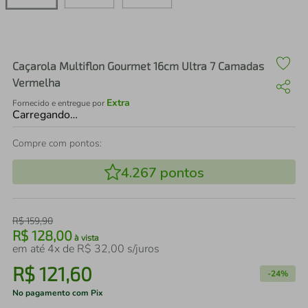
air fryer
4
º
iphone
5
º
Caçarola Multiflon Gourmet 16cm Ultra 7 Camadas
Vermelha
Extra
Fornecido e entregue por
Carregando…
Compre com pontos:
4.267
pontos
R$
159
,
90
R$
128
,
00
à vista
em até
4
x de
R$
32
,
00
s/juros
R$
121
,
60
-
24%
No pagamento com Pix