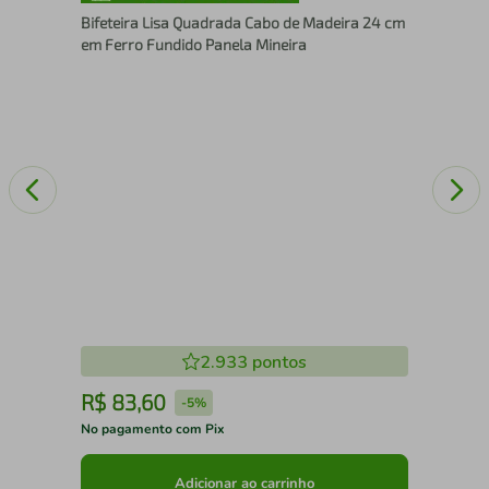
28
Bifeteira Lisa Quadrada Cabo de Madeira 24 cm
em Ferro Fundido Panela Mineira
2.933
pontos
R$
83
,
60
R
-
5%
No pagamento com Pix
No 
Adicionar ao carrinho