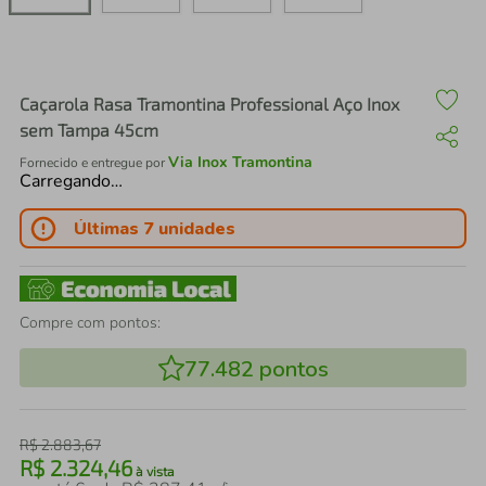
air fryer
4
º
iphone
5
º
Caçarola Rasa Tramontina Professional Aço Inox
sem Tampa 45cm
Via Inox Tramontina
Fornecido e entregue por
Carregando…
Últimas 7 unidades
Compre com pontos:
77.482
pontos
R$
2
.
883
,
67
R$
2
.
324
,
46
à vista