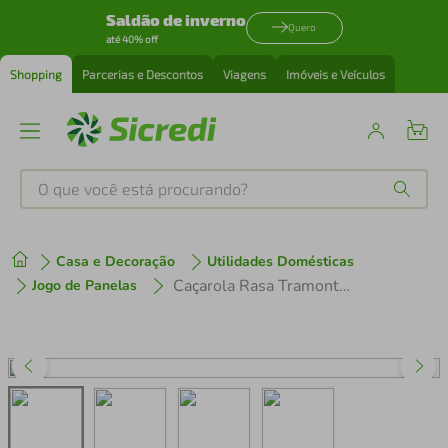
Saldão de inverno
Quero
até 40% off
Shopping
Parcerias e Descontos
Viagens
Imóveis e Veículos
O que você está procurando?
Produtos mais buscados
Casa e Decoração
Utilidades Domésticas
tenis
1
º
Caçarola Rasa Tramontina Professional Aço Inox sem Tampa 45cm
Jogo de Panelas
cafeteira
2
º
perfume
3
º