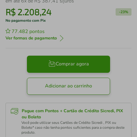
em até
6
x de
R$
387
,
41
s/juros
R$
2
.
208
,
24
-
23%
No pagamento com Pix
77.482
pontos
Ver formas de pagamento
Comprar agora
Adicionar ao carrinho
Pague com Pontos + Cartão de Crédito Sicredi, PIX
ou Boleto
Você pode utilizar seus Cartões de Crédito Sicredi , PIX ou
Boleto* caso não tenha pontos suficientes para a compra deste
produto.