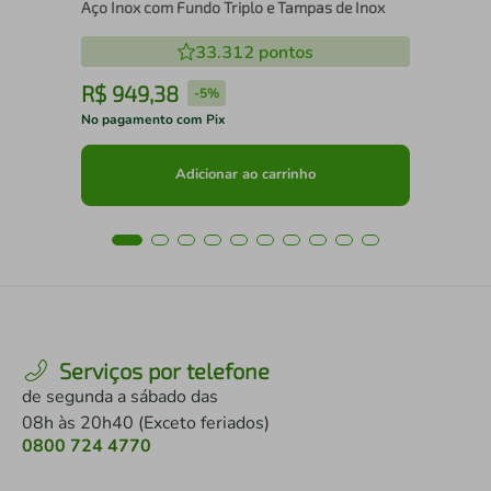
Aço Inox com Fundo Triplo e Tampas de Inox
33.312
pontos
R$
949
,
38
R
-
5%
No pagamento com Pix
No 
Adicionar ao carrinho
Serviços por telefone
de segunda a sábado das
08h às 20h40 (Exceto feriados)
0800 724 4770