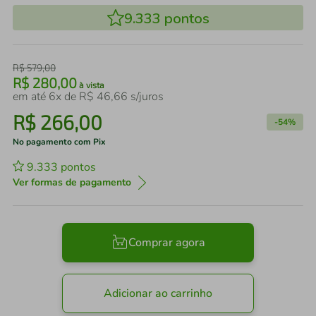
9.333
pontos
R$
579
,
00
R$
280
,
00
à vista
em até
6
x de
R$
46
,
66
s/juros
R$
266
,
00
-
54%
No pagamento com Pix
9.333
pontos
Ver formas de pagamento
Comprar agora
Adicionar ao carrinho