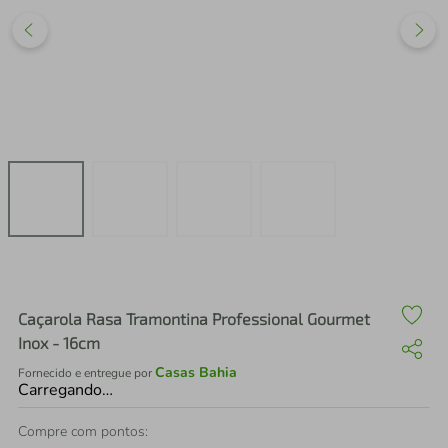
air fryer
4
º
iphone
5
º
Caçarola Rasa Tramontina Professional Gourmet
Inox - 16cm
Casas Bahia
Fornecido e entregue por
Carregando…
Compre com pontos: