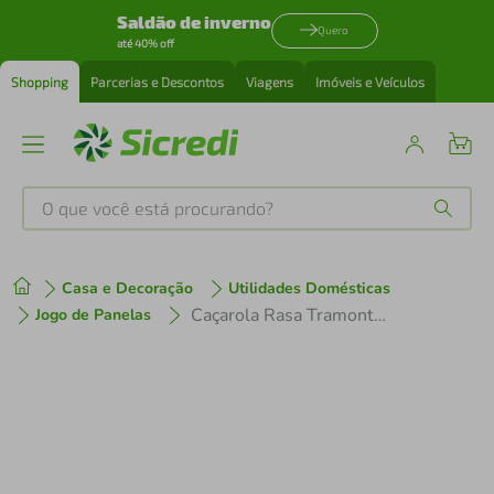
Saldão de inverno
Quero
até 40% off
Shopping
Parcerias e Descontos
Viagens
Imóveis e Veículos
O que você está procurando?
Produtos mais buscados
Casa e Decoração
Utilidades Domésticas
tenis
1
º
Caçarola Rasa Tramontina Professional Gourmet Inox - 16cm
Jogo de Panelas
cafeteira
2
º
perfume
3
º