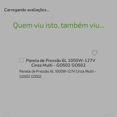
Carregando avaliações…
Quem viu isto, também viu...
Panela de Pressão 6L 1000W-127V Cinza Multi -
Kit
GO502 GO502
Fer