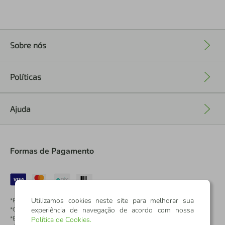
Sobre nós
+
Políticas
+
Ajuda
+
Formas de Pagamento
Utilizamos cookies neste site para melhorar sua
*Pontos dos Cartões Sicredi
experiência de navegação de acordo com nossa
*Cartões Sicredi
*Boleto exclusivo para associados PJ
Política de Cookies
.