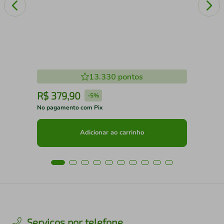
13.330
pontos
R$
379
,
90
R
-
5%
No pagamento com Pix
No 
Adicionar ao carrinho
Serviços por telefone