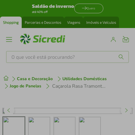
Saldão de inverno
Quero
até 40% off
Shopping
Parcerias e Descontos
Viagens
Imóveis e Veículos
O que você está procurando?
Produtos mais buscados
Casa e Decoração
Utilidades Domésticas
tenis
1
º
Caçarola Rasa Tramontina Professional Gourmet Inox - 24cm
Jogo de Panelas
cafeteira
2
º
perfume
3
º