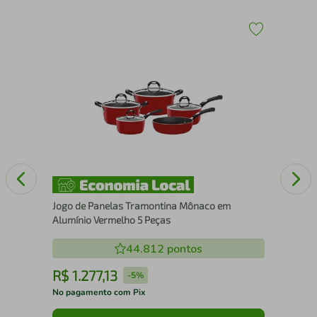
Aço
Jog
Rev
Ver
Jogo de Panelas Tramontina Mônaco em
Alumínio Vermelho 5 Peças
44.812
pontos
R$
1
.
277
,
13
R
-
5%
No pagamento com Pix
No 