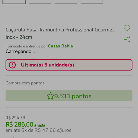
air fryer
4
º
iphone
5
º
Caçarola Rasa Tramontina Professional Gourmet
Inox - 24cm
Casas Bahia
Fornecido e entregue por
Carregando…
Última(s) 3 unidade(s)
Compre com pontos:
9.533
pontos
R$
294
,
58
R$
286
,
00
à vista
em até
6
x de
R$
47
,
66
s/juros