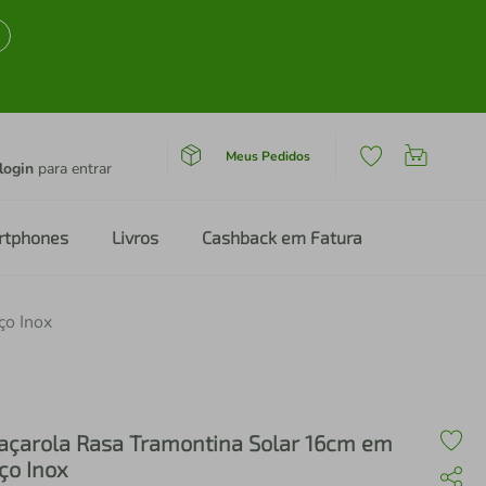
Meus Pedidos
login
para entrar
rtphones
Livros
Cashback em Fatura
ço Inox
açarola Rasa Tramontina Solar 16cm em
ço Inox