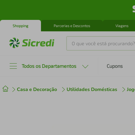
Shopping
Parcerias e Descontos
Viagens
O que você está procurando?
Produtos mais buscados
Todos os Departamentos
Cupons
tenis
1
º
Casa e Decoração
Utilidades Domésticas
Jog
cafeteira
2
º
perfume
3
º
air fryer
4
º