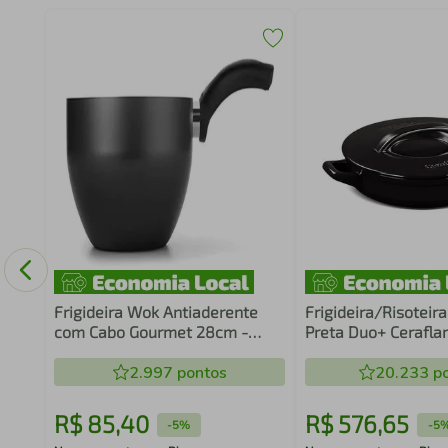
 em
o
Frigideira Wok Antiaderente
Frigideira/Risoteir
com Cabo Gourmet 28cm -
Preta Duo+ Cerafl
MULTIFLON
2.997
pontos
20.233
po
R$
85
,
40
R$
576
,
65
-
5%
-
5