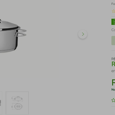
Fo
C
R
e
No