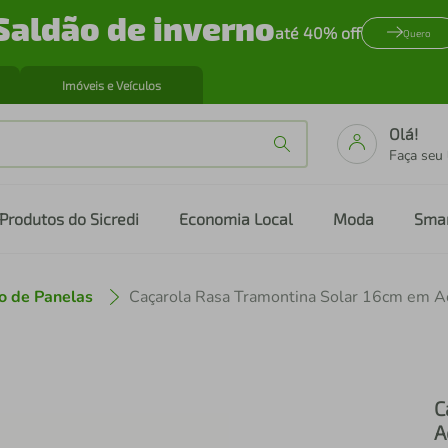
Saldão de inverno
até 40% off
Quero
Imóveis e Veículos
Olá!
Faça seu
Produtos do Sicredi
Economia Local
Moda
Sma
o de Panelas
Caçarola Rasa Tramontina Solar 16cm em A
C
A