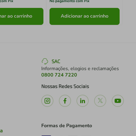
com Pix
No pagamento com Pix
No pa
nar ao carrinho
Adicionar ao carrinho
SAC
Informações, elogios e reclamações
0800 724 7220
Nossas Redes Sociais
Formas de Pagamento
ia