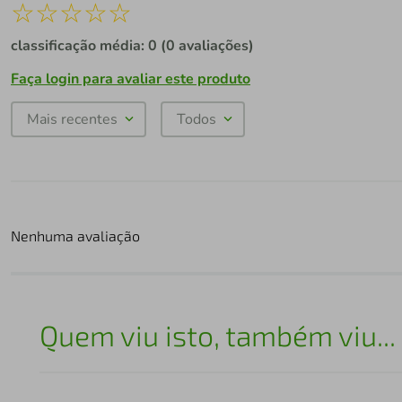
☆
☆
☆
☆
☆
classificação média: 0
(0 avaliações)
Faça login para avaliar este produto
Mais recentes
Todos
Nenhuma avaliação
Quem viu isto, também viu...