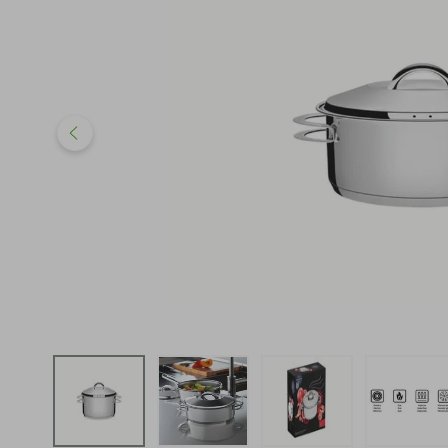
iphone
5
º