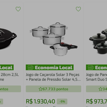
a 28cm 2,5L
Jogo de Caçarola Solar 3 Peças
Jogo de Pan
ame
+ Panela de Pressão Solar 4,5 L
Smart Duo 5
em Aço Inox Fundo Triplo
Ceraflame
ntos
Tramontina
67.733
pontos
34
R$
1
.
930
,
40
R$
973
,
7
%
-
5%