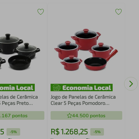
Pane
Gren
com 
Anti
elas de Cerâmica
Jogo de Panelas de Cerâmica
 Peças Preto
Clear 5 Peças Pomodoro
Ceraflame
.167
pontos
44.500
pontos
5
R$
1
.
268
,
25
R$
-
5%
-
5%