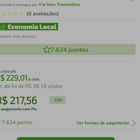
Via Inox Tramontina
rnecido e entregue por
☆
☆
☆
☆
☆
(0 avaliações)
ompre com pontos:
7.634
pontos
$
284
,
09
R$
229
,
01
à vista
m até
6
x de
R$
38
,
16
s/juros
R$
217
,
56
-
23%
 pagamento com Pix
7.634
pontos
Ver formas de pagamento