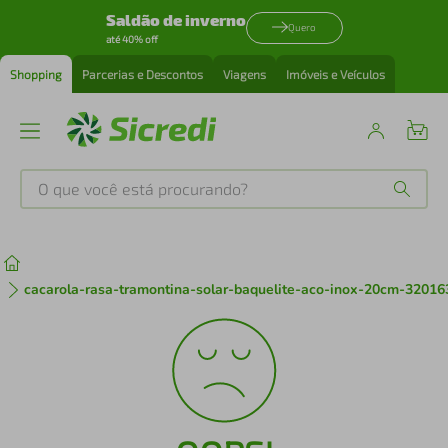
Saldão de inverno
Quero
até 40% off
Shopping
Parcerias e Descontos
Viagens
Imóveis e Veículos
O que você está procurando?
Produtos mais buscados
tenis
1
º
cacarola-rasa-tramontina-solar-baquelite-aco-inox-20cm-32016
cafeteira
2
º
perfume
3
º