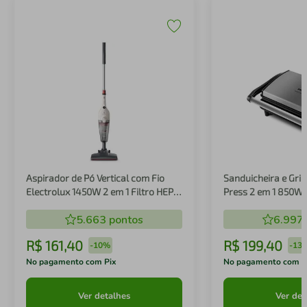
Aspirador de Pó Vertical com Fio
Sanduicheira e Gril
Electrolux 1450W 2 em 1 Filtro HEPA
Press 2 em 1 850W
Branco (STK14B)
5.663
pontos
6.997
R$
161
,
40
R$
199
,
40
-
10%
-
13
No pagamento com Pix
No pagamento com P
Ver detalhes
Ver det