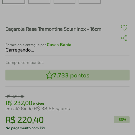
air fryer
4
º
iphone
5
º
Caçarola Rasa Tramontina Solar Inox - 16cm
Casas Bahia
Fornecido e entregue por
Carregando…
Compre com pontos:
7.733
pontos
R$
329
,
90
R$
232
,
00
à vista
em até
6
x de
R$
38
,
66
s/juros
R$
220
,
40
-
33%
No pagamento com Pix