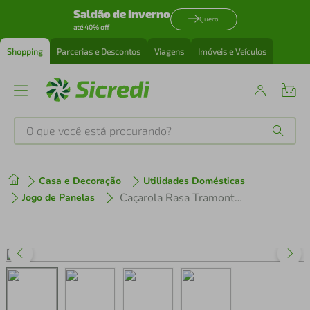
Saldão de inverno
Quero
até 40% off
Shopping
Parcerias e Descontos
Viagens
Imóveis e Veículos
O que você está procurando?
Produtos mais buscados
Casa e Decoração
Utilidades Domésticas
tenis
1
º
Caçarola Rasa Tramontina Solar Inox - 16cm
Jogo de Panelas
cafeteira
2
º
perfume
3
º