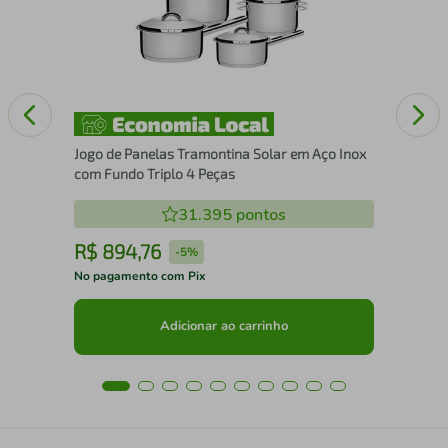
em 
de 
Jogo de Panelas Tramontina Solar em Aço Inox
com Fundo Triplo 4 Peças
31.395
pontos
R$
894
,
76
R
-
5%
No pagamento com Pix
No 
Adicionar ao carrinho