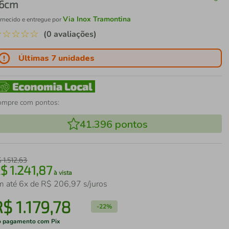
6cm
Via Inox Tramontina
rnecido e entregue por
☆
☆
☆
☆
☆
(0 avaliações)
Últimas 7 unidades
ompre com pontos:
41.396
pontos
$
1
.
512
,
63
R$
1
.
241
,
87
à vista
m até
6
x de
R$
206
,
97
s/juros
R$
1
.
179
,
78
-
22%
 pagamento com Pix