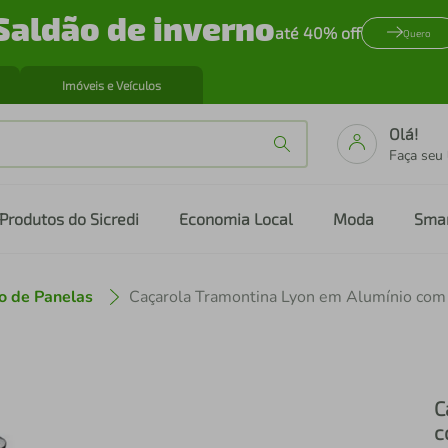
Saldão de inverno
até 40% off
Quero
Imóveis e Veículos
Olá!
Faça seu
Produtos do Sicredi
Economia Local
Moda
Sma
o de Panelas
C
c