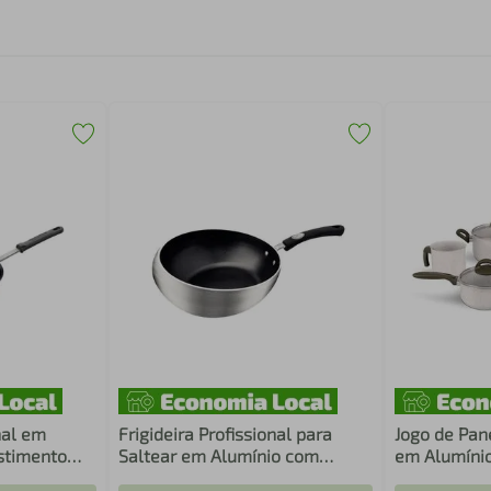
nal em
Frigideira Profissional para
Jogo de Pan
stimento
Saltear em Alumínio com
em Alumínio
e 20 cm 1 L
Revestimento Interno
Cerâmico An