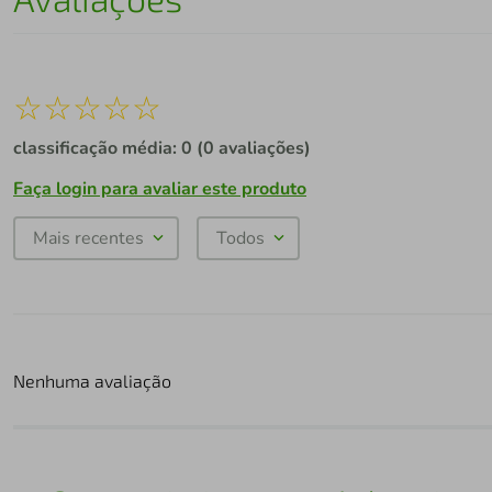
☆
☆
☆
☆
☆
classificação média: 0
(0 avaliações)
Faça login para avaliar este produto
Mais recentes
Todos
Nenhuma avaliação