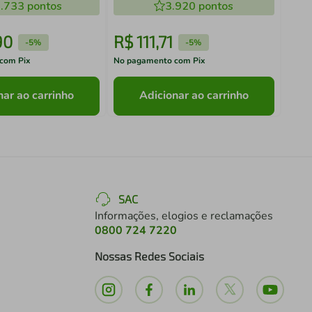
a Brinox
.733
pontos
3.920
pontos
90
R$
111
,
71
R$
-
5%
-
5%
com Pix
No pagamento com Pix
No pa
nar ao carrinho
Adicionar ao carrinho
SAC
Informações, elogios e reclamações
0800 724 7220
Nossas Redes Sociais