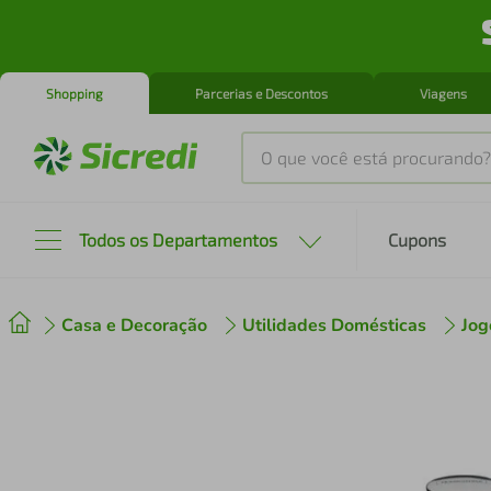
Shopping
Parcerias e Descontos
Viagens
O que você está procurando?
Produtos mais buscados
Todos os Departamentos
Cupons
tenis
1
º
Casa e Decoração
Utilidades Domésticas
Jog
cafeteira
2
º
perfume
3
º
air fryer
4
º