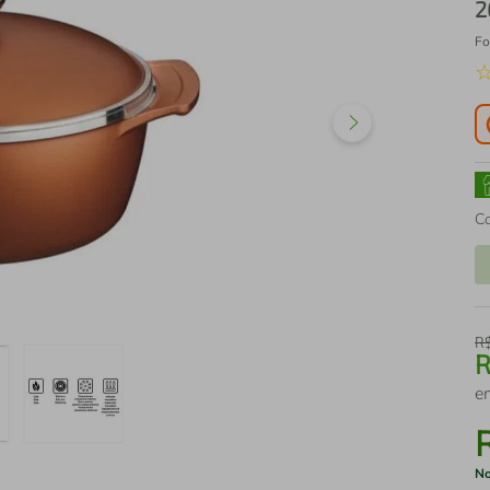
2
Fo
C
R
e
No