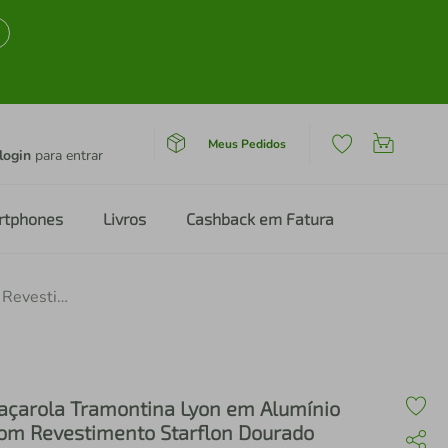
Meus Pedidos
login
para entrar
rtphones
Livros
Cashback em Fatura
Caçarola Tramontina Lyon em Alumínio com Revestimento Starflon Dourado 26cm
açarola Tramontina Lyon em Alumínio
om Revestimento Starflon Dourado