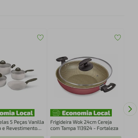
Supo
Forn
elas 5 Peças Vanilla
Frigideira Wok 24cm Cereja
 e Revestimento
com Tampa 113924 - Fortaleza
tiaderente Ceramic