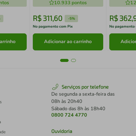
/020
ntos
Antiaderente 28 cm 3,3 L
10.933
pontos
Life Suprem
12
Tramontina 20883/028
R$
311
,
60
R$
362
,
%
-
5%
No pagamento com Pix
No pagamento 
arrinho
Adicionar ao carrinho
Adicio
Serviços por telefone
De segunda a sexta-feira das
08h às 20h40
s
Sábado das 8h às 18h40
0800 724 4770
a
Ouvidoria
dade