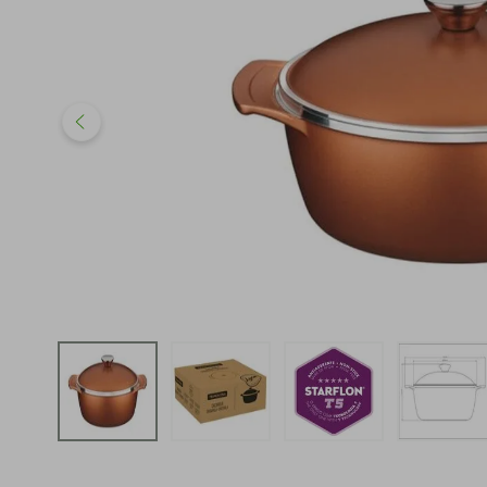
iphone
5
º