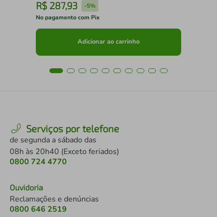
R$
287
,
93
R
-
5%
No pagamento com Pix
No 
Adicionar ao carrinho
Serviços por telefone
de segunda a sábado das
08h às 20h40 (Exceto feriados)
0800 724 4770
Ouvidoria
Reclamações e denúncias
0800 646 2519