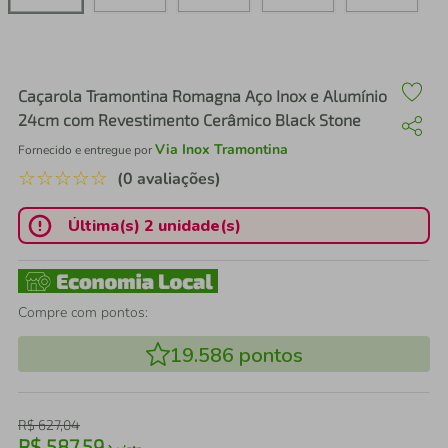
air fryer
4
º
iphone
5
º
Caçarola Tramontina Romagna Aço Inox e Alumínio
24cm com Revestimento Cerâmico Black Stone
Via Inox Tramontina
Fornecido e entregue por
☆
☆
☆
☆
☆
(0 avaliações)
Última(s) 2 unidade(s)
Compre com pontos:
19.586
pontos
R$
627
,
04
R$
587
,
59