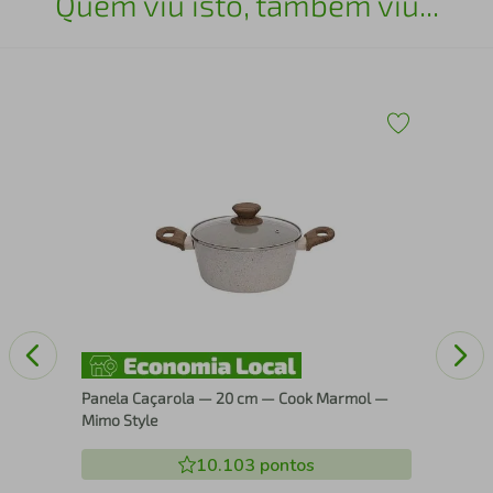
Quem viu isto, também viu...
a
Pip
Alu
Panela Caçarola — 20 cm — Cook Marmol —
Mimo Style
10.103
pontos