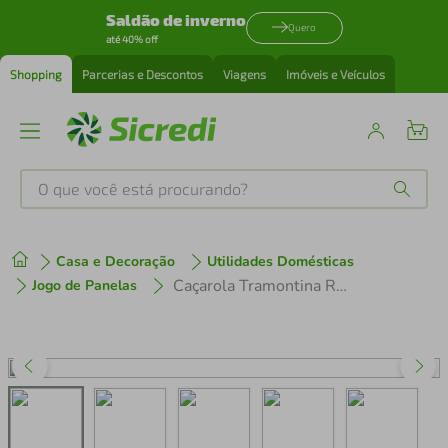
Saldão de inverno
Quero
até 40% off
Shopping
Parcerias e Descontos
Viagens
Imóveis e Veículos
O que você está procurando?
Produtos mais buscados
Casa e Decoração
Utilidades Domésticas
tenis
1
º
Caçarola Tramontina Romagna Aço Inox e Alumínio 24cm com Revestimento Cerâmico Black Stone
Jogo de Panelas
cafeteira
2
º
perfume
3
º