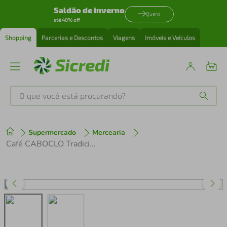
Saldão de inverno
Quero
até 40% off
Shopping
Parcerias e Descontos
Viagens
Imóveis e Veículos
O que você está procurando?
Produtos mais buscados
Supermercado
Mercearia
tenis
1
º
Café CABOCLO Tradicional 500g
cafeteira
2
º
perfume
3
º