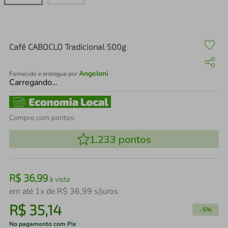
air fryer
4
º
iphone
5
º
Café CABOCLO Tradicional 500g
Angeloni
Fornecido e entregue por
Carregando…
Compre com pontos:
1.233
pontos
R$
36
,
99
à vista
em até
1
x de
R$
36
,
99
s/juros
R$
35
,
14
-
5%
No pagamento com Pix