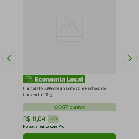
Chocolate E.Wedel ao Leite com Recheio de
Caramelo 100g
387
pontos
R$
11
,
04
R
-
45%
No pagamento com Pix
No 