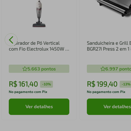
Aspirador de Pó Vertical
Sanduicheira e Grill 
com Fio Electrolux 1450W 2
BGR27I Press 2 em 
em 1 Filtro HEPA Branco
(STK14B)
5.663
pontos
6.997
pont
R$
161
,
40
R$
199
,
40
-
10%
-
13%
No pagamento com Pix
No pagamento com Pix
Ver detalhes
Ver detalhes