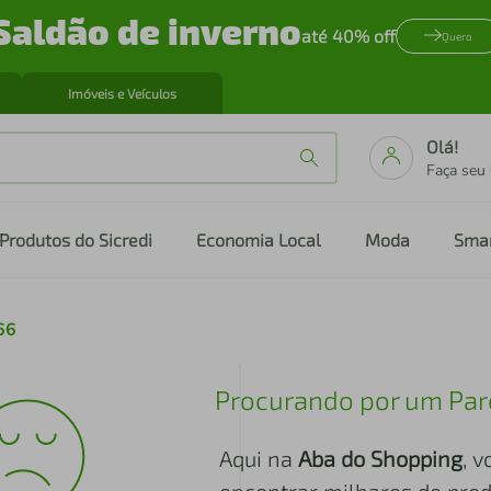
Saldão de inverno
até 40% off
Quero
Imóveis e Veículos
Olá!
Faça seu
Produtos do Sicredi
Economia Local
Moda
Sma
66
Procurando por um Par
Aqui na
Aba do Shopping
, 