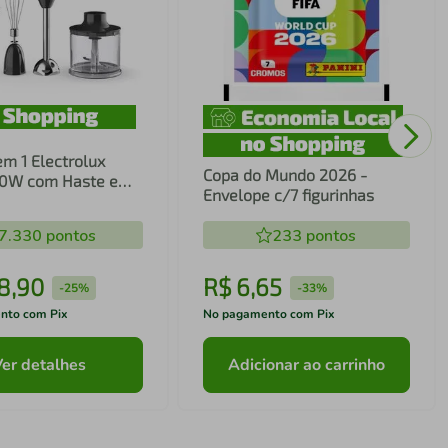
em 1 Electrolux
Copa do Mundo 2026 -
00W com Haste em
Envelope c/7 figurinhas
ecnologia TruFlow
7.330
pontos
233
pontos
8
,
90
R$
6
,
65
-
25%
-
33%
nto com Pix
No pagamento com Pix
Ver detalhes
Adicionar ao carrinho