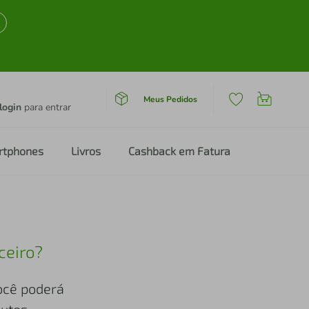
Meus Pedidos
login
para entrar
rtphones
Livros
Cashback em Fatura
ceiro?
você poderá