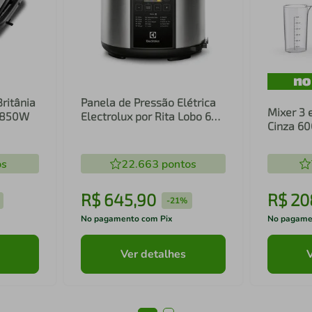
Britânia
Panela de Pressão Elétrica
Mixer 3 
1 850W
Electrolux por Rita Lobo 6L
Cinza 6
Preta Experience Digital
Inox e T
(PCC20)
(EIB20)
os
22.663
pontos
R$
645
,
90
R$
20
-
21%
No pagamento com Pix
No pagame
Ver detalhes