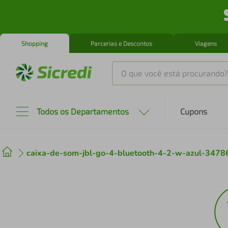
Shopping
Parcerias e Descontos
Viagens
O que você está procurando?
Produtos mais buscados
Todos os Departamentos
Cupons
tenis
1
º
caixa-de-som-jbl-go-4-bluetooth-4-2-w-azul-3478
cafeteira
2
º
perfume
3
º
air fryer
4
º