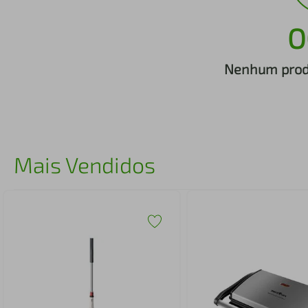
iphone
5
º
O
Nenhum produ
Mais Vendidos