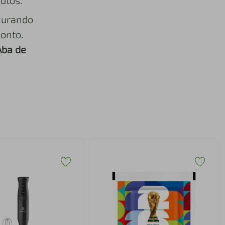
utos.
curando
onto.
Aba de