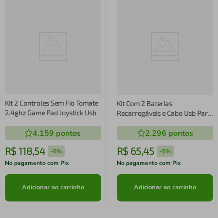
Kit 2 Controles Sem Fio Tomate
Kit Com 2 Baterias
2.4ghz Game Pad Joystick Usb
Recarregáveis e Cabo Usb Para
Controle Xbox One
4.159
pontos
2.296
pontos
R$
118
,
54
R$
65
,
45
-
5%
-
5%
No pagamento com Pix
No pagamento com Pix
Adicionar ao carrinho
Adicionar ao carrinho