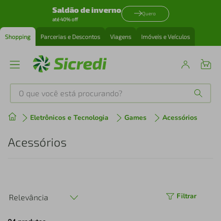
Saldão de inverno
Quero
até 40% off
Shopping
Parcerias e Descontos
Viagens
Imóveis e Veículos
O que você está procurando?
Produtos mais buscados
Eletrônicos e Tecnologia
Games
Acessórios
tenis
1
º
Acessórios
cafeteira
2
º
perfume
3
º
Filtrar
Relevância