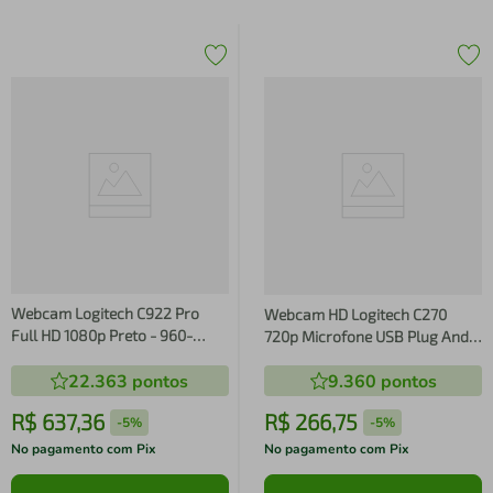
Webcam Logitech C922 Pro
Webcam HD Logitech C270
Full HD 1080p Preto - 960-
720p Microfone USB Plug And
001087
Play Preto
22.363
pontos
9.360
pontos
R$
637
,
36
R$
266
,
75
-
5%
-
5%
No pagamento com Pix
No pagamento com Pix