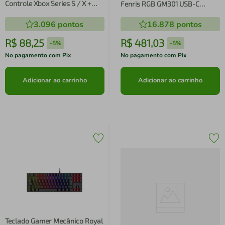
Controle Xbox Series S / X +
Fenris RGB GM301 USB-C
Cabo USB 3 Metros C/ LED
Condensador Preto
3.096
pontos
16.878
pontos
R$
88
,
25
R$
481
,
03
-
5%
-
5%
No pagamento com Pix
No pagamento com Pix
Adicionar ao carrinho
Adicionar ao carrinho
Teclado Gamer Mecânico Royal