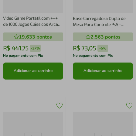
Video Game Portátil com +++
Base Carregadora Duplo de
de 1000 Jogos Clássicos Arcade
Mesa Para Controle Ps5 -
X9 Premium com Tela de 5.5
Charging Dock Station
19.633
pontos
2.563
pontos
Polegadas
R$
441
,
75
R$
73
,
05
-
37%
-
5%
No pagamento com Pix
No pagamento com Pix
Adicionar ao carrinho
Adicionar ao carrinho