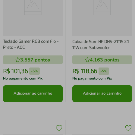
Teclado Gamer RGB com Fio -
Caixa de Som HP DHS-2111S 2.1
Preto - AOC
11W com Subwoofer
3.557
pontos
4.163
pontos
R$
101
,
36
R$
118
,
66
-
5%
-
5%
No pagamento com Pix
No pagamento com Pix
Adicionar ao carrinho
Adicionar ao carrinho