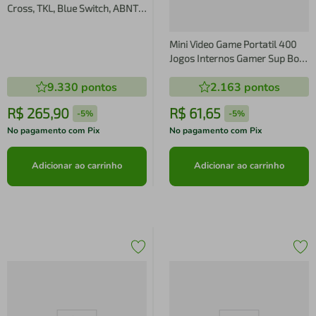
Cross, TKL, Blue Switch, ABNT2,
RGB Preto Warrior - TC312
TC312
Mini Video Game Portatil 400
Jogos Internos Gamer Sup Box
Plus Preto
9.330
pontos
2.163
pontos
R$
265
,
90
R$
61
,
65
-
5%
-
5%
No pagamento com Pix
No pagamento com Pix
Adicionar ao carrinho
Adicionar ao carrinho