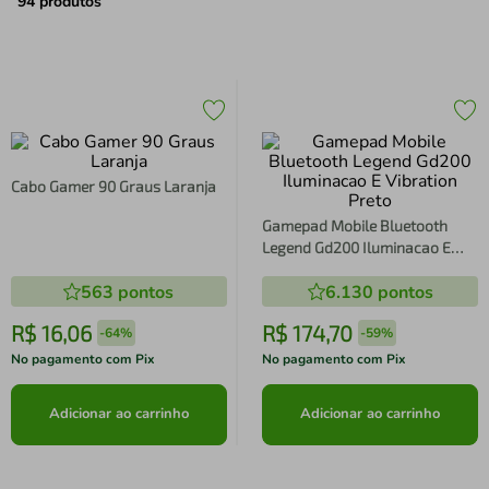
air fryer
4
º
94
produtos
iphone
5
º
Cabo Gamer 90 Graus Laranja
Gamepad Mobile Bluetooth
Legend Gd200 Iluminacao E
Vibration Preto
563
pontos
6.130
pontos
R$
16
,
06
R$
174
,
70
-
64%
-
59%
No pagamento com Pix
No pagamento com Pix
Adicionar ao carrinho
Adicionar ao carrinho