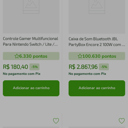
Controle Gamer Multifuncional
Caixa de Som Bluetooth JBL
Para Nintendo Switch / Lite /
PartyBox Encore 2 100W com 2
Android / iOS / Pc / Smart TV
Mic Sem Fio
6.330
pontos
100.630
pontos
RGB
R$
180
,
40
R$
2
.
867
,
96
-
5%
-
5%
No pagamento com Pix
No pagamento com Pix
Adicionar ao carrinho
Adicionar ao carrinho