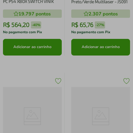
PC PS4 XBOX SWITCH VINIK
Preto/Verde Multilaser - JS091
19.797
pontos
2.307
pontos
R$
564
,
20
R$
65
,
76
-
40%
-
27%
No pagamento com Pix
No pagamento com Pix
Adicionar ao carrinho
Adicionar ao carrinho