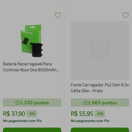
Bateria Recarregavel Para
Controle Xbox One 8800mAh
com Cabo Usb Bm543
Fonte Carregador Ps2 Slim 8.5v
5.65a 50w - Preto
1.330
pontos
1.963
pontos
R$
37
,
90
R$
55
,
95
-
5%
-
5%
No pagamento com Pix
No pagamento com Pix