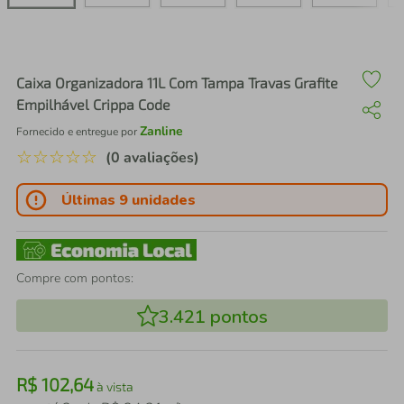
air fryer
4
º
iphone
5
º
Caixa Organizadora 11L Com Tampa Travas Grafite
Empilhável Crippa Code
Zanline
Fornecido e entregue por
☆
☆
☆
☆
☆
(0 avaliações)
Últimas 9 unidades
Compre com pontos:
3.421
pontos
R$
102
,
64
à vista