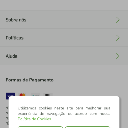
Sobre nós
+
Políticas
+
Ajuda
+
Formas de Pagamento
Utilizamos cookies neste site para melhorar sua
*Pontos dos Cartões Sicredi
*Cartões Sicredi
experiência de navegação de acordo com nossa
*Boleto exclusivo para associados PJ
Política de Cookies
.
*É vedada a cobrança de preço superior, valor ou encargo adicional para