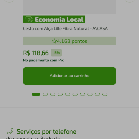
Cesto com Alça Lille Fibra Natural - A\CASA
4.163
pontos
R$
118
,
66
R
-
5%
No pagamento com Pix
No 
Adicionar ao carrinho
Serviços por telefone
de segunda a sábado das