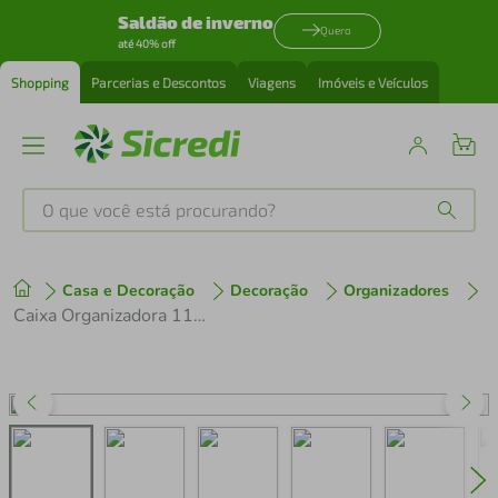
Saldão de inverno
Quero
até 40% off
Shopping
Parcerias e Descontos
Viagens
Imóveis e Veículos
O que você está procurando?
Produtos mais buscados
Casa e Decoração
Decoração
Organizadores
tenis
1
º
Caixa Organizadora 11L Com Tampa Travas Grafite Empilhável Crippa Code
cafeteira
2
º
perfume
3
º