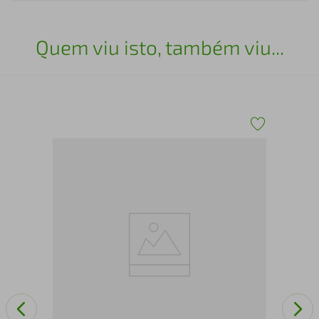
Quem viu isto, também viu...
-
Min
Gav