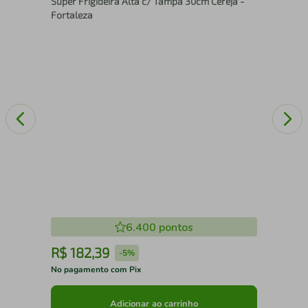
Super Frigideira Alta c/ Tampa 30cm Cereja -
Fer
Fortaleza
6.400
pontos
R$
182
,
39
R
-
5%
No pagamento com Pix
No 
Adicionar ao carrinho