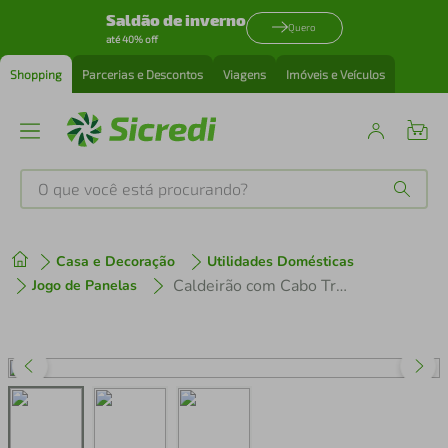
Saldão de inverno
Quero
até 40% off
Shopping
Parcerias e Descontos
Viagens
Imóveis e Veículos
O que você está procurando?
Produtos mais buscados
Casa e Decoração
Utilidades Domésticas
tenis
1
º
Caldeirão com Cabo Tramontina Inox - 16cm
Jogo de Panelas
cafeteira
2
º
perfume
3
º