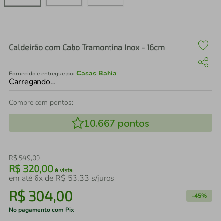
air fryer
4
º
iphone
5
º
Caldeirão com Cabo Tramontina Inox - 16cm
Casas Bahia
Fornecido e entregue por
Carregando…
Compre com pontos:
10.667
pontos
R$
549
,
00
R$
320
,
00
à vista
em até
6
x de
R$
53
,
33
s/juros
R$
304
,
00
-
45%
No pagamento com Pix