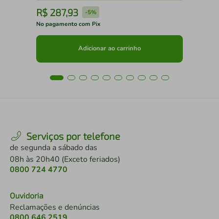
R$
287
,
93
R
-
5%
No pagamento com Pix
No 
Adicionar ao carrinho
Serviços por telefone
de segunda a sábado das
08h às 20h40 (Exceto feriados)
0800 724 4770
Ouvidoria
Reclamações e denúncias
0800 646 2519