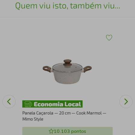
Quem viu isto, também viu...
a
Jog
Alu
Panela Caçarola — 20 cm — Cook Marmol —
Mimo Style
10.103
pontos