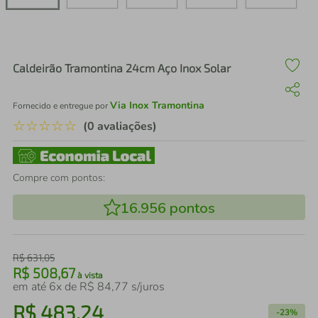
air fryer
4
º
iphone
5
º
Caldeirão Tramontina 24cm Aço Inox Solar
Via Inox Tramontina
Fornecido e entregue por
☆
☆
☆
☆
☆
(0 avaliações)
Compre com pontos:
16.956
pontos
R$
631
,
05
R$
508
,
67
à vista
em até
6
x de
R$
84
,
77
s/juros
R$
483
,
24
-
23%