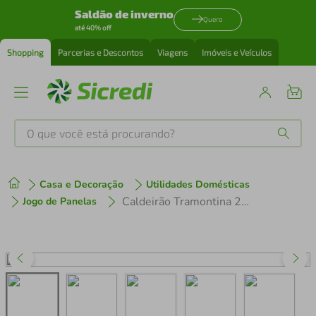
Saldão de inverno
Quero
até 40% off
Shopping
Parcerias e Descontos
Viagens
Imóveis e Veículos
O que você está procurando?
Produtos mais buscados
Casa e Decoração
Utilidades Domésticas
tenis
1
º
Caldeirão Tramontina 24cm Aço Inox Solar
Jogo de Panelas
cafeteira
2
º
perfume
3
º