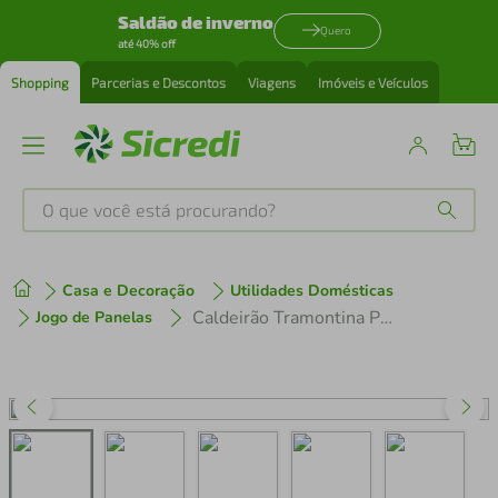
Saldão de inverno
Quero
até 40% off
Shopping
Parcerias e Descontos
Viagens
Imóveis e Veículos
O que você está procurando?
Produtos mais buscados
Casa e Decoração
Utilidades Domésticas
tenis
1
º
Caldeirão Tramontina Professional 20cm em Aço Inox com Tampa Plana Detalhe Satinado
Jogo de Panelas
cafeteira
2
º
perfume
3
º