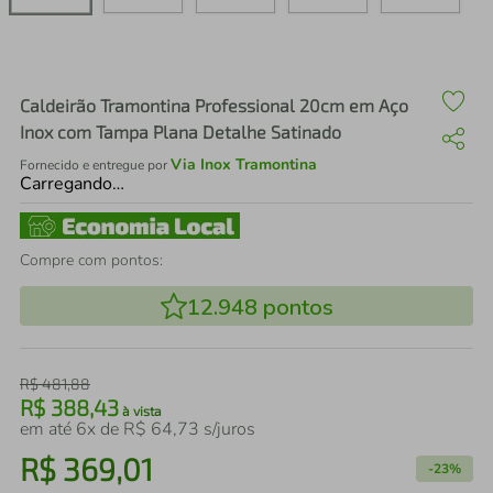
air fryer
4
º
iphone
5
º
Caldeirão Tramontina Professional 20cm em Aço
Inox com Tampa Plana Detalhe Satinado
Via Inox Tramontina
Fornecido e entregue por
Carregando…
Compre com pontos:
12.948
pontos
R$
481
,
88
R$
388
,
43
à vista
em até
6
x de
R$
64
,
73
s/juros
R$
369
,
01
-
23%