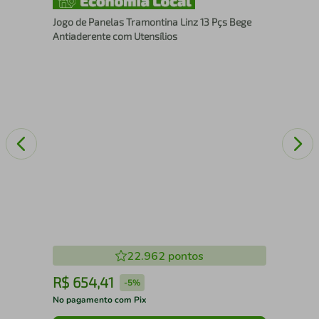
Starflon Verde
Jog
Jogo de Panelas Tramontina Linz 13 Pçs Bege
e C
Antiaderente com Utensílios
22.962
pontos
R$
654
,
41
R
-
5%
No pagamento com Pix
No 