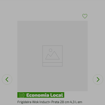
Pan
Biv
Frigideira Wok Induct+ Preta 28 cm 4,3 L em