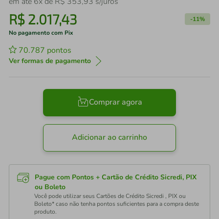
em até
6
x de
R$
353
,
93
s/juros
R$
2
.
017
,
43
-
11%
No pagamento com Pix
70.787
pontos
Ver formas de pagamento
Comprar agora
Adicionar ao carrinho
Pague com Pontos + Cartão de Crédito Sicredi, PIX
ou Boleto
Você pode utilizar seus Cartões de Crédito Sicredi , PIX ou
Boleto* caso não tenha pontos suficientes para a compra deste
produto.