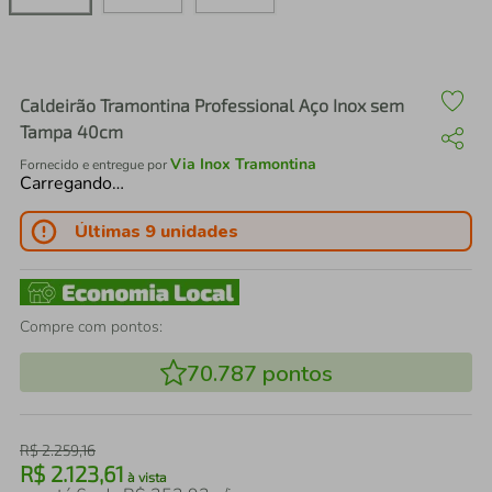
air fryer
4
º
iphone
5
º
Caldeirão Tramontina Professional Aço Inox sem
Tampa 40cm
Via Inox Tramontina
Fornecido e entregue por
Carregando…
Últimas 9 unidades
Compre com pontos:
70.787
pontos
R$
2
.
259
,
16
R$
2
.
123
,
61
à vista