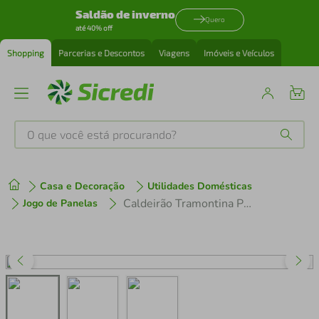
Saldão de inverno
Quero
até 40% off
Shopping
Parcerias e Descontos
Viagens
Imóveis e Veículos
O que você está procurando?
Produtos mais buscados
Casa e Decoração
Utilidades Domésticas
tenis
1
º
Caldeirão Tramontina Professional Aço Inox sem Tampa 40cm
Jogo de Panelas
cafeteira
2
º
perfume
3
º