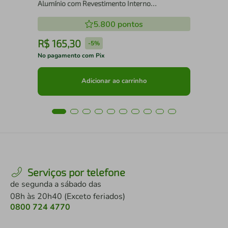
Alumínio com Revestimento Interno
Antiaderente Multiflon
5.800
pontos
R$
165
,
30
R
-
5%
No pagamento com Pix
No 
Adicionar ao carrinho
Serviços por telefone
de segunda a sábado das
08h às 20h40 (Exceto feriados)
0800 724 4770