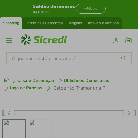
Saldão de inverno
Quero
até 40% off
Shopping
Parcerias e Descontos
Viagens
Imóveis e Veículos
O que você está procurando?
Produtos mais buscados
Casa e Decoração
Utilidades Domésticas
tenis
1
º
Caldeirão Tramontina Professional Gourmet Inox - 28cm
Jogo de Panelas
cafeteira
2
º
perfume
3
º