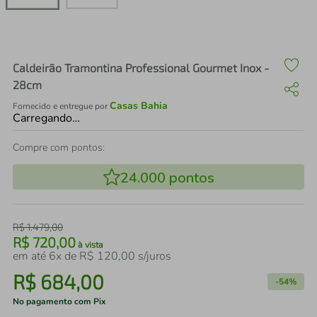
air fryer
4
º
iphone
5
º
Caldeirão Tramontina Professional Gourmet Inox -
28cm
Casas Bahia
Fornecido e entregue por
Carregando…
Compre com pontos:
24.000
pontos
R$
1
.
479
,
00
R$
720
,
00
à vista
em até
6
x de
R$
120
,
00
s/juros
R$
684
,
00
-
54%
No pagamento com Pix