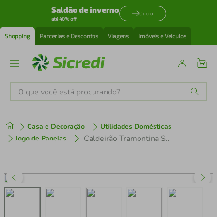
Saldão de inverno
Quero
até 40% off
Shopping
Parcerias e Descontos
Viagens
Imóveis e Veículos
O que você está procurando?
Produtos mais buscados
Casa e Decoração
Utilidades Domésticas
tenis
1
º
Caldeirão Tramontina Solar Baquelite Aço Inox 24cm
Jogo de Panelas
cafeteira
2
º
perfume
3
º