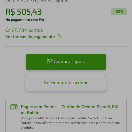
em até
6
x de
R$
88
,
67
s/juros
R$
505
,
43
-
23%
No pagamento com Pix
17.734
pontos
Ver formas de pagamento
Comprar agora
Adicionar ao carrinho
Pague com Pontos + Cartão de Crédito Sicredi, PIX
ou Boleto
Você pode utilizar seus Cartões de Crédito Sicredi , PIX ou
Boleto* caso não tenha pontos suficientes para a compra deste
produto.