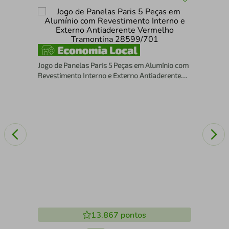
o
Fri
Rev
Tr
Jogo de Panelas Paris 5 Peças em Alumínio com
Revestimento Interno e Externo Antiaderente
Vermelho Tramontina 28599/701
13.867
pontos