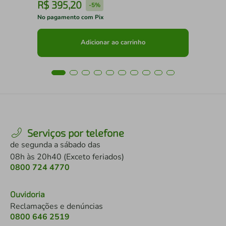
R$
395
,
20
R
-
5%
No pagamento com Pix
No 
Adicionar ao carrinho
Serviços por telefone
de segunda a sábado das
08h às 20h40 (Exceto feriados)
0800 724 4770
Ouvidoria
Reclamações e denúncias
0800 646 2519