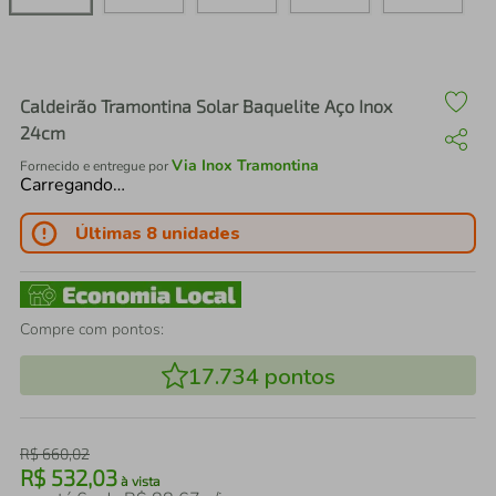
air fryer
4
º
iphone
5
º
Caldeirão Tramontina Solar Baquelite Aço Inox
24cm
Via Inox Tramontina
Fornecido e entregue por
Carregando…
Últimas 8 unidades
Compre com pontos:
17.734
pontos
R$
660
,
02
R$
532
,
03
à vista