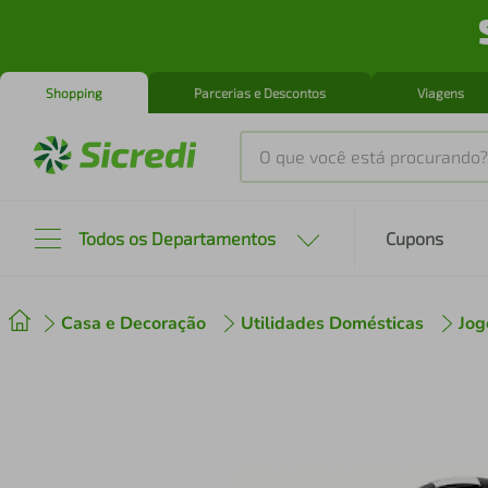
Shopping
Parcerias e Descontos
Viagens
O que você está procurando?
Produtos mais buscados
Todos os Departamentos
Cupons
tenis
1
º
Casa e Decoração
Utilidades Domésticas
Jog
cafeteira
2
º
perfume
3
º
air fryer
4
º