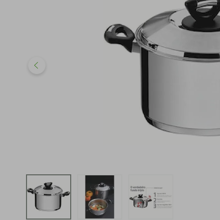
iphone
5
º