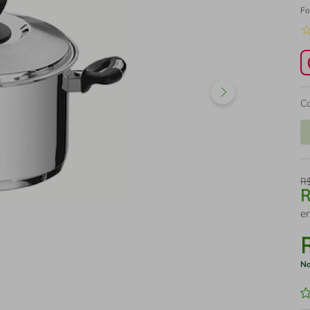
Fo
C
R
e
No