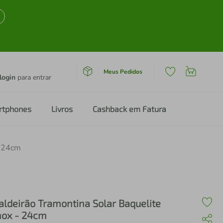
Meus Pedidos
login
para entrar
rtphones
Livros
Cashback em Fatura
- 24cm
aldeirão Tramontina Solar Baquelite
nox - 24cm