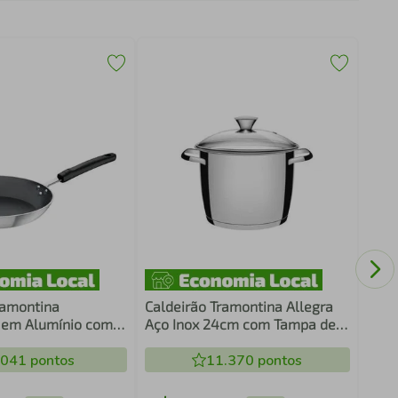
Caça
Brav
Tramontina
Caldeirão Tramontina Allegra
l em Alumínio com
Aço Inox 24cm com Tampa de
o Interno
Vidro
e Starflon Premium
.041
pontos
11.370
pontos
o Externo Lixado