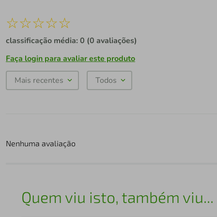
☆
☆
☆
☆
☆
classificação média: 0
(0 avaliações)
Faça login para avaliar este produto
Mais recentes
Todos
Nenhuma avaliação
Quem viu isto, também viu...