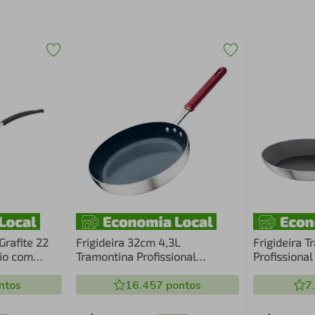
Grafite 22
Frigideira 32cm 4,3L
Frigideira 
io com
Tramontina Profissional
Profissiona
tiflon
Alumínio Revestimento
Revestiment
ntos
Cerâmico Wok Funda
16.457
pontos
Antiaderent
7
e Acabament
24 cm 1,3 L