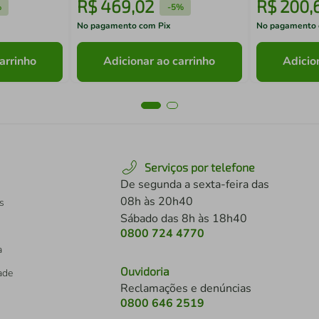
R$
469
,
02
R$
200
,
%
-
5%
No pagamento com Pix
No pagamento 
arrinho
Adicionar ao carrinho
Adicio
Serviços por telefone
De segunda a sexta-feira das
08h às 20h40
s
Sábado das 8h às 18h40
0800 724 4770
a
Ouvidoria
dade
Reclamações e denúncias
0800 646 2519