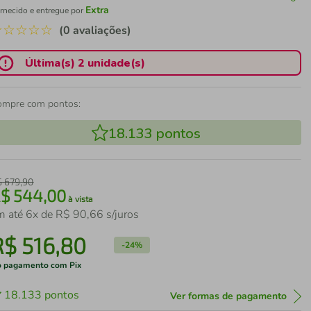
Extra
rnecido e entregue por
☆
☆
☆
☆
☆
(0 avaliações)
Última(s) 2 unidade(s)
ompre com pontos:
18.133
pontos
$
679
,
90
R$
544
,
00
à vista
m até
6
x de
R$
90
,
66
s/juros
R$
516
,
80
-
24%
 pagamento com Pix
18.133
pontos
Ver formas de pagamento