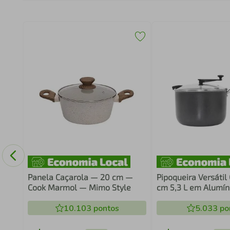
 de
Panela Caçarola — 20 cm —
Pipoqueira Versátil 
Cook Marmol — Mimo Style
cm 5,3 L em Alumín
Tampa de Vidro Mul
10.103
pontos
5.033
po