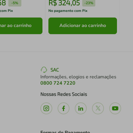
68
R$
324
,
05
R$
-
5%
-
23%
com Pix
No pagamento com Pix
No pa
nar ao carrinho
Adicionar ao carrinho
SAC
Informações, elogios e reclamações
0800 724 7220
Nossas Redes Sociais
Formas de Pagamento