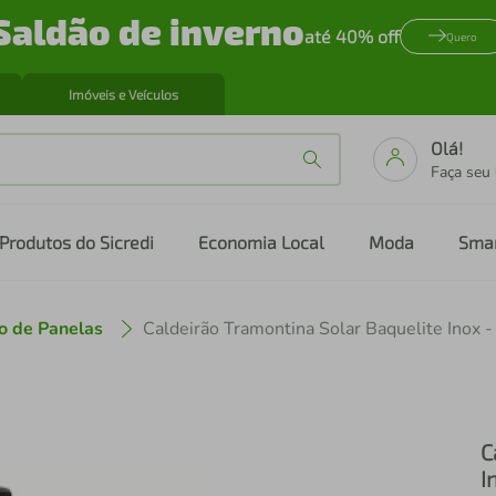
Saldão de inverno
até 40% off
Quero
Imóveis e Veículos
Olá!
Faça seu
Produtos do Sicredi
Economia Local
Moda
Sma
o de Panelas
Caldeirão Tramontina Solar Baquelite Inox 
C
I