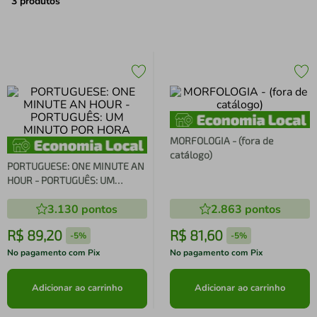
air fryer
4
º
3
produtos
iphone
5
º
MORFOLOGIA - (fora de
catálogo)
PORTUGUESE: ONE MINUTE AN
HOUR - PORTUGUÊS: UM
MINUTO POR HORA
3.130
pontos
2.863
pontos
R$
89
,
20
R$
81
,
60
-
5%
-
5%
No pagamento com Pix
No pagamento com Pix
Adicionar ao carrinho
Adicionar ao carrinho