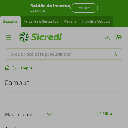
Saldão de inverno
Quero
até 40% off
Shopping
Parcerias e Descontos
Viagens
Imóveis e Veículos
O que você está procurando?
Produtos mais buscados
Campus
tenis
1
º
Campus
cafeteira
2
º
perfume
3
º
Filtrar
Mais recentes