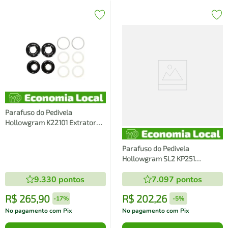
Parafuso do Pedivela
Hollowgram K22101 Extrator
Cannondale Par com Arruelas
Parafuso do Pedivela
Hollowgram SL2 KP251
Cannondale Par Tampa
9.330
pontos
7.097
pontos
R$
265
,
90
R$
202
,
26
-
17%
-
5%
No pagamento com Pix
No pagamento com Pix