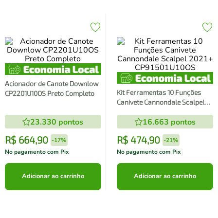
Acionador de Canote Downlow
Kit Ferramentas 10 Funções
CP2201U10OS Preto Completo
Canivete Cannondale Scalpel
2021+ CP91501U10OS
23.330
pontos
16.663
pontos
R$
664
,
90
R$
474
,
90
-
17%
-
21%
No pagamento com Pix
No pagamento com Pix
Adicionar ao carrinho
Adicionar ao carrinho