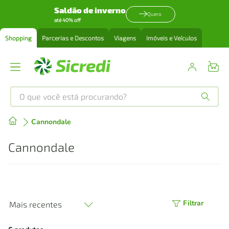
Saldão de inverno
Quero
até 40% off
Shopping
Parcerias e Descontos
Viagens
Imóveis e Veículos
O que você está procurando?
Produtos mais buscados
Cannondale
tenis
1
º
Cannondale
cafeteira
2
º
perfume
3
º
Filtrar
Mais recentes