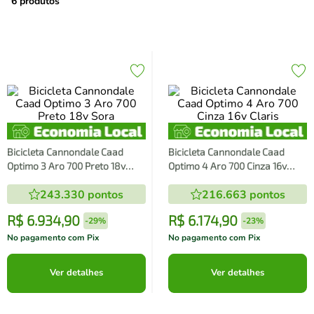
air fryer
4
º
6
produtos
iphone
5
º
Bicicleta Cannondale Caad
Bicicleta Cannondale Caad
Optimo 3 Aro 700 Preto 18v
Optimo 4 Aro 700 Cinza 16v
Sora
Claris
243.330
pontos
216.663
pontos
R$
6
.
934
,
90
R$
6
.
174
,
90
-
29%
-
23%
No pagamento com Pix
No pagamento com Pix
Ver detalhes
Ver detalhes