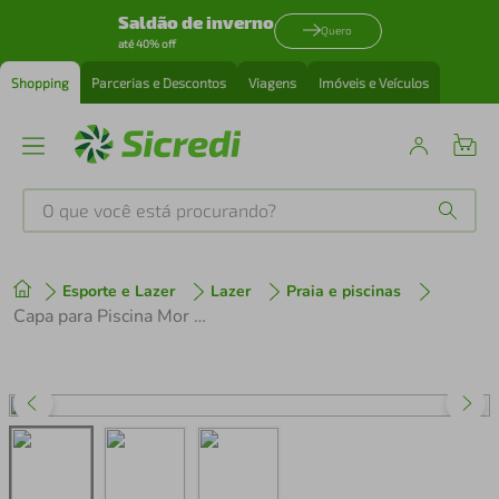
Saldão de inverno
Quero
até 40% off
Shopping
Parcerias e Descontos
Viagens
Imóveis e Veículos
O que você está procurando?
Produtos mais buscados
Esporte e Lazer
Lazer
Praia e piscinas
tenis
1
º
Capa para Piscina Mor 2400 Litros
cafeteira
2
º
perfume
3
º