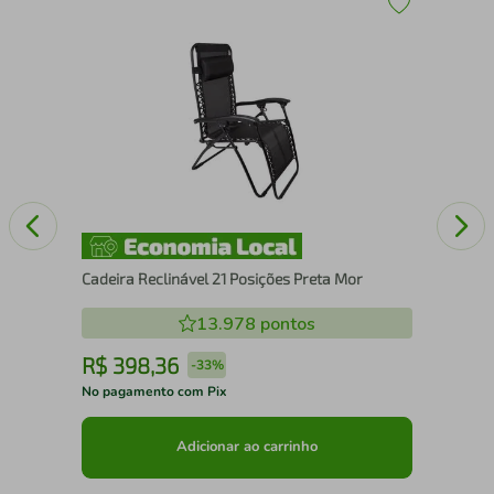
Pis
For
Cadeira Reclinável 21 Posições Preta Mor
13.978
pontos
R$
398
,
36
R
-
33%
No pagamento com Pix
No 
Adicionar ao carrinho