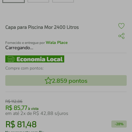
air fryer
4
º
iphone
5
º
Capa para Piscina Mor 2400 Litros
Wala Place
Fornecido e entregue por
Carregando…
Compre com pontos:
2.859
pontos
R$
112
,
86
R$
85
,
77
à vista
em até
2
x de
R$
42
,
88
s/juros
R$
81
,
48
-
28%