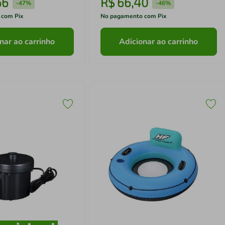
66
R$
66
,
40
-
47%
-
46%
 com Pix
No pagamento com Pix
nar ao carrinho
Adicionar ao carrinho