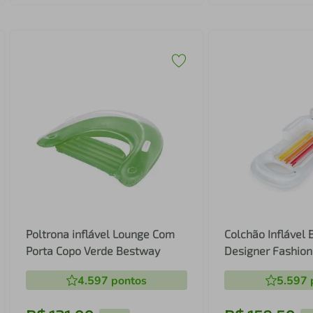
Poltrona inflável Lounge Com
Colchão Inflável
Porta Copo Verde Bestway
Designer Fashio
Cinza
4.597
pontos
5.597