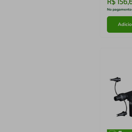
R$
156
,
No pagamento
Adicio