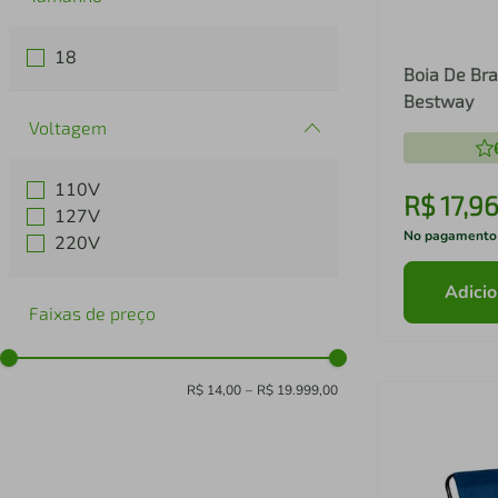
18
Boia De Br
Bestway
Voltagem
110V
R$
17
,
9
127V
No pagamento
220V
Adicio
Faixas de preço
R$ 14,00
–
R$ 19.999,00