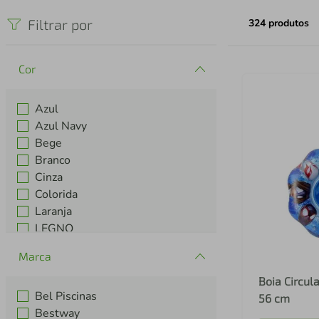
iphone
5
º
Filtrar por
324
produtos
Cor
Azul
Azul Navy
Bege
Branco
Cinza
Colorida
Laranja
LEGNO
Lilas
Marca
Preto
Boia Circul
Ver mais 5
Bel Piscinas
56 cm
Bestway