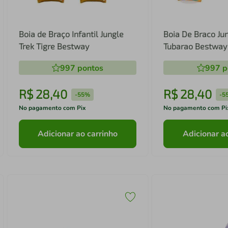
Boia de Braço Infantil Jungle
Boia De Braco Jun
Trek Tigre Bestway
Tubarao Bestway
997
pontos
997
p
R$
28
,
40
R$
28
,
40
-
55%
-
5
No pagamento com Pix
No pagamento com Pi
Adicionar ao carrinho
Adicionar a