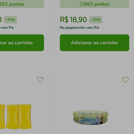
663
pontos
663
pontos
0
R$
18
,
90
-
75%
-
70%
 com Pix
No pagamento com Pix
nar ao carrinho
Adicionar ao carrinho