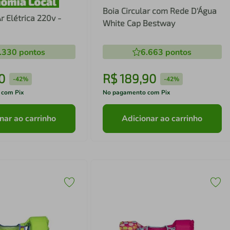
Boia Circular com Rede D'Água
 Elétrica 220v -
White Cap Bestway
.330
pontos
6.663
pontos
0
R$
189
,
90
-
42%
-
42%
 com Pix
No pagamento com Pix
nar ao carrinho
Adicionar ao carrinho