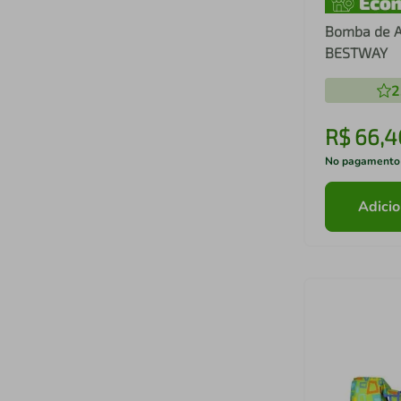
Bomba de Ar
BESTWAY
2
R$
66
,
4
No pagamento
Adicio