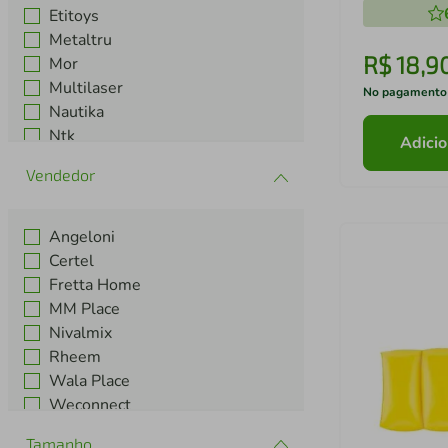
Etitoys
Metaltru
R$
18
,
9
Mor
Multilaser
No pagamento
Nautika
Ntk
Adicio
Rheem
Tramontina
Ver mais 3
Angeloni
Certel
Fretta Home
MM Place
Nivalmix
Rheem
Wala Place
Weconnect
Tamanho