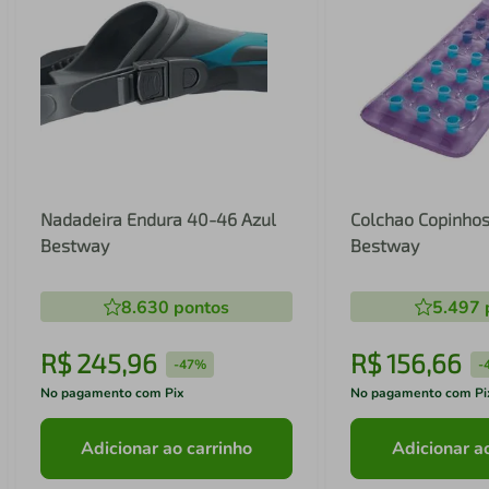
Nadadeira Endura 40-46 Azul
Colchao Copinhos
Bestway
Bestway
8.630
pontos
5.497
R$
245
,
96
R$
156
,
66
-
47%
-
No pagamento com Pix
No pagamento com Pi
Adicionar ao carrinho
Adicionar a