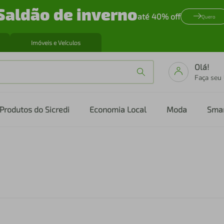
Saldão de inverno
até 40% off
Quero
Imóveis e Veículos
Olá!
Faça seu
Produtos do Sicredi
Economia Local
Moda
Sma