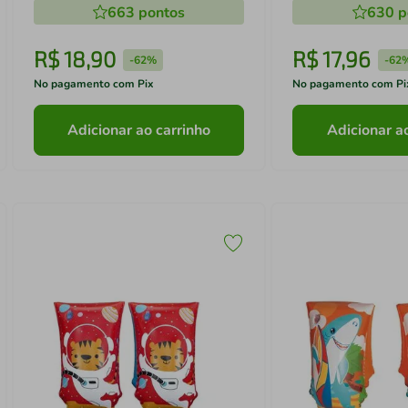
663
pontos
630
p
R$
18
,
90
R$
17
,
96
-
62%
-
62
No pagamento com Pix
No pagamento com Pi
Adicionar ao carrinho
Adicionar a