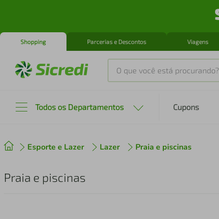
Shopping
Parcerias e Descontos
Viagens
O que você está procurando?
Produtos mais buscados
Todos os Departamentos
Cupons
tenis
1
º
Esporte e Lazer
Lazer
cafeteira
Praia e piscinas
2
º
perfume
3
º
Praia e piscinas
air fryer
4
º