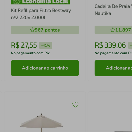
Cadeira De Praia
Kit Refil para Filtro Bestway
Nautika
nº2 220v 2.000l
967
pontos
11.897
R$
27
,
55
R$
339
,
06
-
41%
-
No pagamento com Pix
No pagamento com Pi
Adicionar ao carrinho
Adicionar a