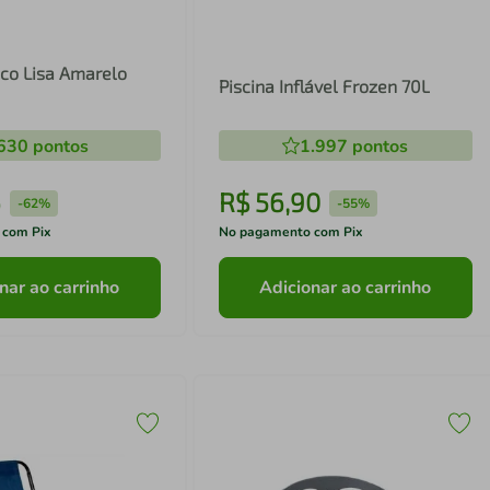
aco Lisa Amarelo
Piscina Inflável Frozen 70L
630
pontos
1.997
pontos
6
R$
56
,
90
-
62%
-
55%
 com Pix
No pagamento com Pix
nar ao carrinho
Adicionar ao carrinho