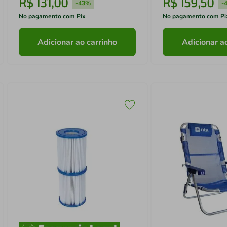
R$
131
,
00
R$
159
,
50
-
43%
-
No pagamento com Pix
No pagamento com Pi
Adicionar ao carrinho
Adicionar a