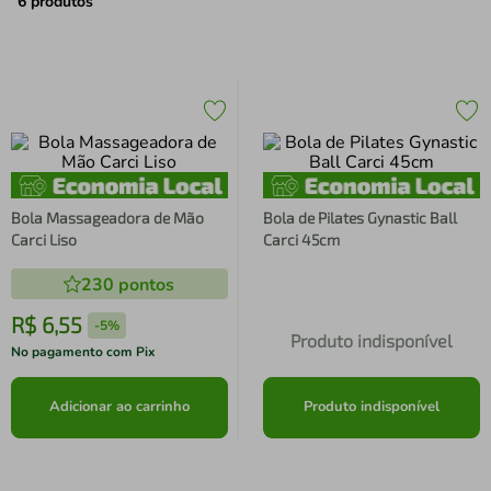
air fryer
4
º
6
produtos
iphone
5
º
Bola Massageadora de Mão
Bola de Pilates Gynastic Ball
Carci Liso
Carci 45cm
230
pontos
R$
6
,
55
-
5%
Produto indisponível
No pagamento com Pix
Adicionar ao carrinho
Produto indisponível