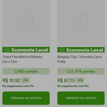
Trena Fita Métrica Plástica
Bengala Tipo T Alumínio Carci
Carci 1,5m
Preta
383
pontos
2.376
pontos
R$
10
,
92
R$
67
,
73
-
5%
-
5%
No pagamento com Pix
No pagamento com Pix
Adicionar ao carrinho
Adicionar ao carrinho