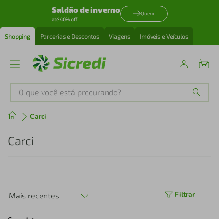
Saldão de inverno
Quero
até 40% off
Shopping
Parcerias e Descontos
Viagens
Imóveis e Veículos
O que você está procurando?
Produtos mais buscados
Carci
tenis
1
º
Carci
cafeteira
2
º
perfume
3
º
Filtrar
Mais recentes