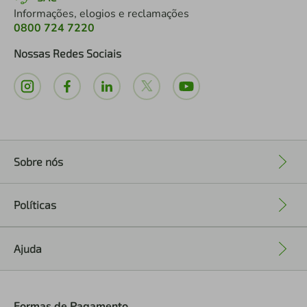
Informações, elogios e reclamações
0800 724 7220
Nossas Redes Sociais
Sobre nós
+
Políticas
+
Ajuda
+
Formas de Pagamento