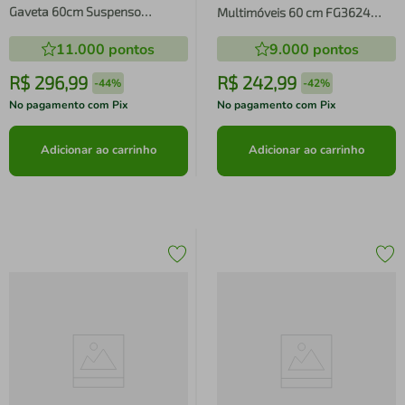
Gaveta 60cm Suspenso
Multimóveis 60 cm FG3624
Multimóveis CR10091
Branco
11.000
pontos
9.000
pontos
Amêndoa/Mármore Branco
R$
296
,
99
R$
242
,
99
-
44%
-
42%
No pagamento com Pix
No pagamento com Pix
Adicionar ao carrinho
Adicionar ao carrinho