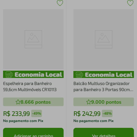
Espelheira para Banheiro
Balcão Multiuso Organizador
59,6cm Multimóveis CR10113
para Banheiro 3 Portas 90cm
Multimóveis MP5039
8.666
pontos
9.000
pontos
R$
233
,
99
R$
242
,
99
-
49%
-
48%
No pagamento com Pix
No pagamento com Pix
Adicionar ao carrinho
Ver detalhes