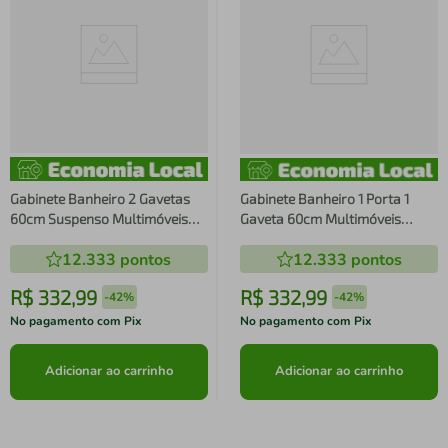
Gabinete Banheiro 2 Gavetas
Gabinete Banheiro 1 Porta 1
60cm Suspenso Multimóveis
Gaveta 60cm Multimóveis
CR10087 Mármore Branco
CR10085 Mármore Branco
12.333
pontos
12.333
pontos
R$
332
,
99
R$
332
,
99
-
42%
-
42%
No pagamento com Pix
No pagamento com Pix
Adicionar ao carrinho
Adicionar ao carrinho