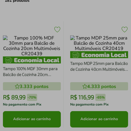
air fryer
4
º
181
produtos
iphone
5
º
Tampo MDP 25mm para Balcão
Tampo 100% MDF 30mm para
de Cozinha 40cm Multimóveis
Balcão de Cozinha 20cm
CR20419
Multimóveis CR20439
3.333
pontos
4.333
pontos
R$
89
,
99
R$
116
,
99
-
70%
-
65%
No pagamento com Pix
No pagamento com Pix
Adicionar ao carrinho
Adicionar ao carrinho