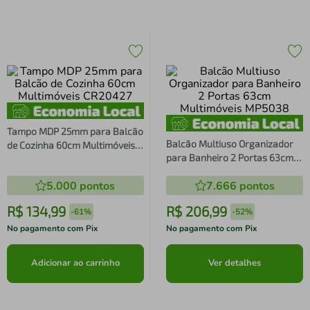
Tampo MDP 25mm para Balcão
Balcão Multiuso Organizador
de Cozinha 60cm Multimóveis
para Banheiro 2 Portas 63cm
CR20427
Multimóveis MP5038
5.000
pontos
7.666
pontos
R$
134
,
99
R$
206
,
99
-
61%
-
52%
No pagamento com Pix
No pagamento com Pix
Adicionar ao carrinho
Ver detalhes