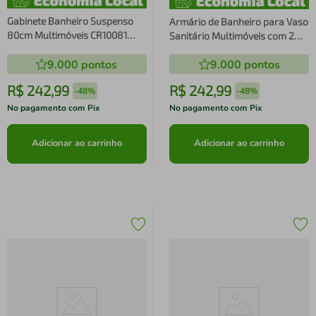
Gabinete Banheiro Suspenso
Armário de Banheiro para Vaso
80cm Multimóveis CR10081
Sanitário Multimóveis com 2
Branco
portas FG3064 Branco
9.000
pontos
9.000
pontos
R$
242
,
99
R$
242
,
99
-
48%
-
48%
No pagamento com Pix
No pagamento com Pix
Adicionar ao carrinho
Adicionar ao carrinho