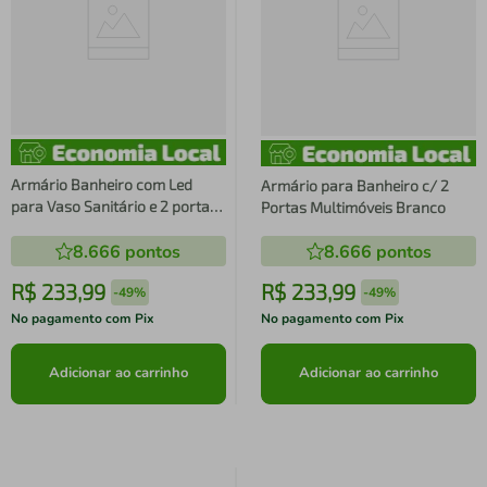
Armário Banheiro com Led
Armário para Banheiro c/ 2
para Vaso Sanitário e 2 portas
Portas Multimóveis Branco
Multimóveis FG3401 Branco
8.666
pontos
8.666
pontos
R$
233
,
99
R$
233
,
99
-
49%
-
49%
No pagamento com Pix
No pagamento com Pix
Adicionar ao carrinho
Adicionar ao carrinho