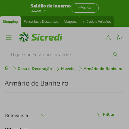
Saldão de inverno
Quero
até 40% off
Shopping
Parcerias e Descontos
Viagens
Imóveis e Veículos
O que você está procurando?
Produtos mais buscados
Casa e Decoração
Móveis
Armário de Banheiro
tenis
1
º
Armário de Banheiro
cafeteira
2
º
perfume
3
º
Filtrar
Relevância