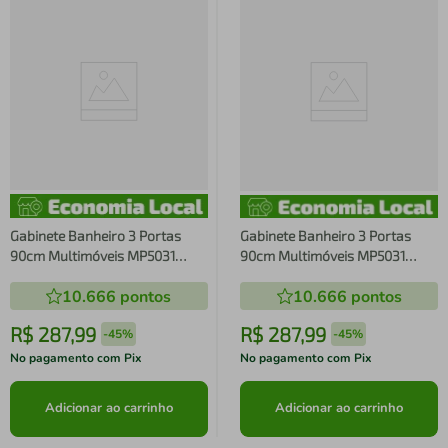
Gabinete Banheiro 3 Portas
Gabinete Banheiro 3 Portas
90cm Multimóveis MP5031
90cm Multimóveis MP5031
Preto/Branco
Branco
10.666
pontos
10.666
pontos
R$
287
,
99
R$
287
,
99
-
45%
-
45%
No pagamento com Pix
No pagamento com Pix
Adicionar ao carrinho
Adicionar ao carrinho