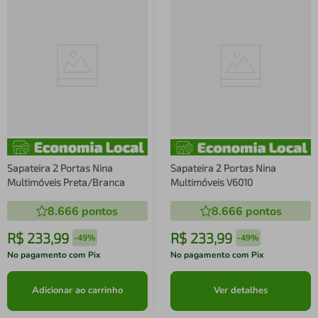
Sapateira 2 Portas Nina
Sapateira 2 Portas Nina
Multimóveis Preta/Branca
Multimóveis V6010
8.666
pontos
8.666
pontos
R$
233
,
99
R$
233
,
99
-
49%
-
49%
No pagamento com Pix
No pagamento com Pix
Adicionar ao carrinho
Ver detalhes