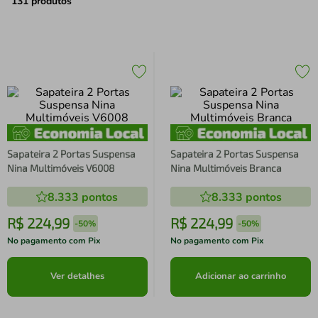
air fryer
4
º
131
produtos
iphone
5
º
Sapateira 2 Portas Suspensa
Sapateira 2 Portas Suspensa
Nina Multimóveis V6008
Nina Multimóveis Branca
8.333
pontos
8.333
pontos
R$
224
,
99
R$
224
,
99
-
50%
-
50%
No pagamento com Pix
No pagamento com Pix
Ver detalhes
Adicionar ao carrinho