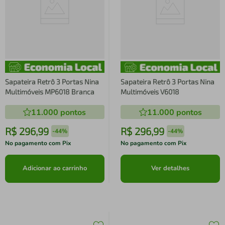
Sapateira Retrô 3 Portas Nina
Sapateira Retrô 3 Portas Nina
Multimóveis MP6018 Branca
Multimóveis V6018
11.000
pontos
11.000
pontos
R$
296
,
99
R$
296
,
99
-
44%
-
44%
No pagamento com Pix
No pagamento com Pix
Adicionar ao carrinho
Ver detalhes