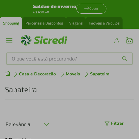
Saldão de inverno
Quero
até 40% off
Shopping
Parcerias e Descontos
Viagens
Imóveis e Veículos
O que você está procurando?
Produtos mais buscados
Casa e Decoração
Móveis
Sapateira
tenis
1
º
Sapateira
cafeteira
2
º
perfume
3
º
Filtrar
Relevância