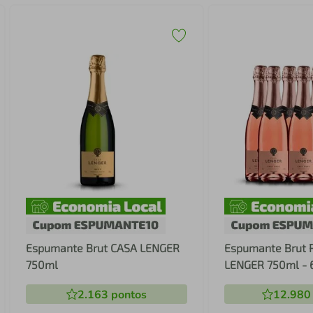
Espumante Brut CASA LENGER
Espumante Brut 
750ml
LENGER 750ml - 6
2.163
pontos
12.980