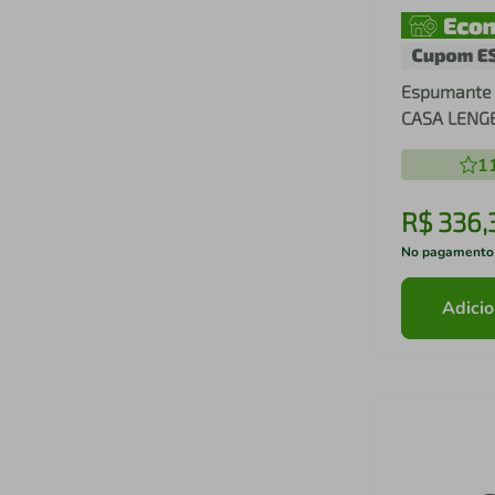
Espumante 
CASA LENGE
Garrafas
1
R$
336
,
No pagamento
Adicio