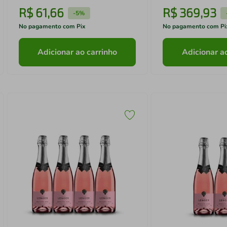
R$
61
,
66
R$
369
,
93
-
5%
No pagamento com Pix
No pagamento com Pi
Adicionar ao carrinho
Adicionar a