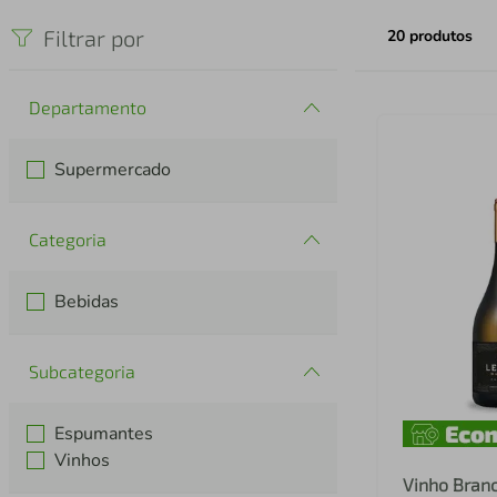
iphone
5
º
Filtrar por
20
produtos
Departamento
Supermercado
Categoria
Bebidas
Subcategoria
Espumantes
Vinhos
Vinho Bran