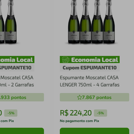
 Moscatel CASA
Espumante Moscatel CASA
ml - 2 Garrafas
LENGER 750ml - 4 Garrafas
.933
pontos
7.867
pontos
0
R$
224
,
20
-
5%
-
5%
 com Pix
No pagamento com Pix