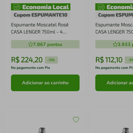
Espumante Moscatel Rosé
Espumante Mosca
CASA LENGER 750ml - 4
CASA LENGER 750
Garrafas
Garrafas
7.867
pontos
3.933
R$
224
,
20
R$
112
,
10
-
5%
-
5
No pagamento com Pix
No pagamento com Pi
Adicionar ao carrinho
Adicionar a