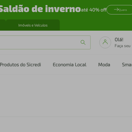
Saldão de inverno
até 40% off
Quero
Imóveis e Veículos
Olá!
Faça seu
Produtos do Sicredi
Economia Local
Moda
Sma