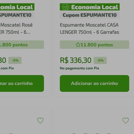
Moscatel Rosé
Espumante Moscatel CASA
R 750ml - 6
LENGER 750ml - 6 Garrafas
1.800
pontos
11.800
pontos
30
R$
336
,
30
-
5%
-
5%
 com Pix
No pagamento com Pix
nar ao carrinho
Adicionar ao carrinho