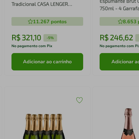
Espumante Brut
Tradicional CASA LENGER
750ml - 4 Garraf
750ml
11.267
pontos
8.653
R$
321
,
10
R$
246
,
62
-
5%
No pagamento com Pix
No pagamento com Pi
Adicionar ao carrinho
Adicionar a