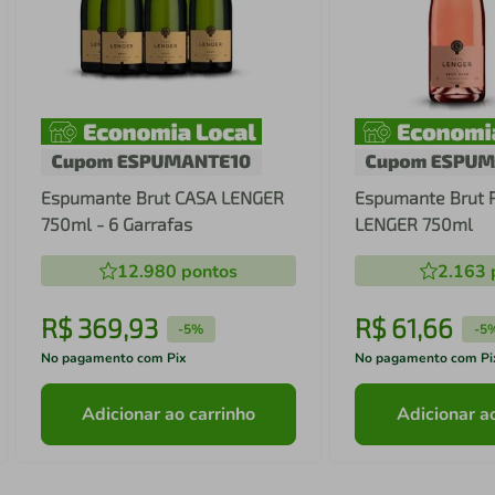
Espumante Brut CASA LENGER
Espumante Brut 
750ml - 6 Garrafas
LENGER 750ml
12.980
pontos
2.163
R$
369
,
93
R$
61
,
66
-
5%
-
5
No pagamento com Pix
No pagamento com Pi
Adicionar ao carrinho
Adicionar a