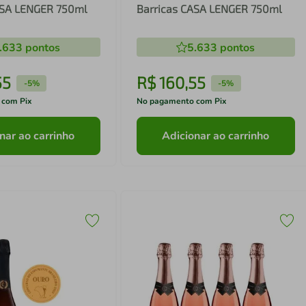
ASA LENGER 750ml
Barricas CASA LENGER 750ml
.633
pontos
5.633
pontos
55
R$
160
,
55
-
5%
-
5%
 com Pix
No pagamento com Pix
nar ao carrinho
Adicionar ao carrinho