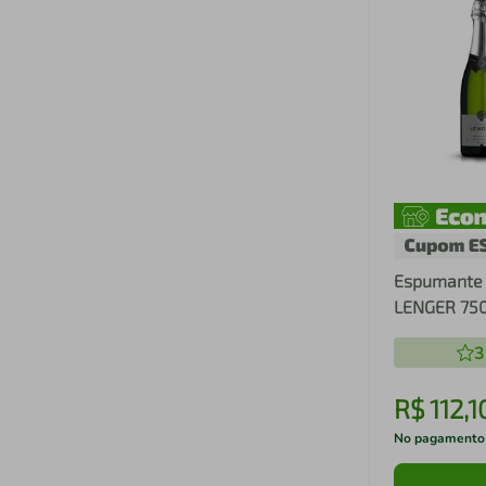
Espumante
LENGER 750
3
R$
112
,
1
No pagamento