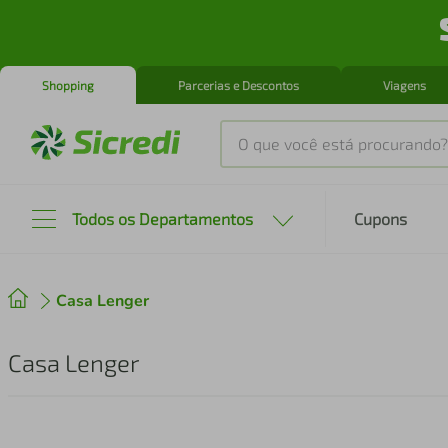
Shopping
Parcerias e Descontos
Viagens
O que você está procurando?
Produtos mais buscados
Todos os Departamentos
Cupons
tenis
1
º
Casa Lenger
cafeteira
2
º
perfume
3
º
Casa Lenger
air fryer
4
º