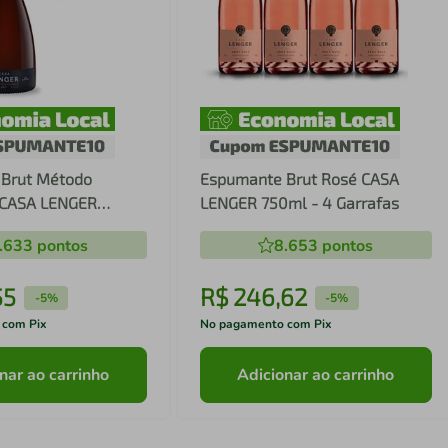
Brut Método
Espumante Brut Rosé CASA
l CASA LENGER
LENGER 750ml - 4 Garrafas
.633
pontos
8.653
pontos
55
R$
246
,
62
-
5%
-
5%
 com Pix
No pagamento com Pix
nar ao carrinho
Adicionar ao carrinho