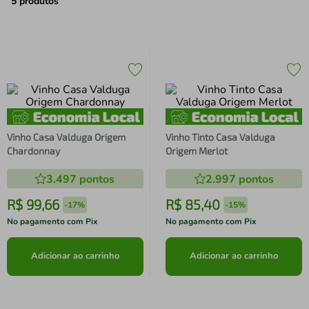
air fryer
4
º
5
produtos
iphone
5
º
Vinho Casa Valduga Origem
Vinho Tinto Casa Valduga
Chardonnay
Origem Merlot
3.497
pontos
2.997
pontos
R$
99
,
66
R$
85
,
40
-
17%
-
15%
No pagamento com Pix
No pagamento com Pix
Adicionar ao carrinho
Adicionar ao carrinho