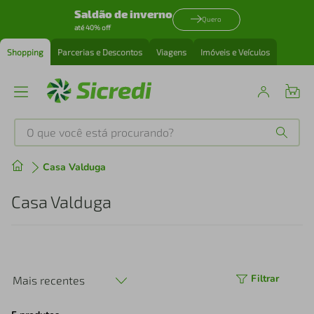
Saldão de inverno
Quero
até 40% off
Shopping
Parcerias e Descontos
Viagens
Imóveis e Veículos
O que você está procurando?
Produtos mais buscados
Casa Valduga
tenis
1
º
Casa Valduga
cafeteira
2
º
perfume
3
º
Filtrar
Mais recentes