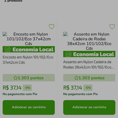
air fryer
4
º
2
produtos
iphone
5
º
Encosto em Nylon 101/102/Eco
Assento em Nylon Cadeira de
37x42cm Cds
Rodas 38x42cm 101/102/Eco
Cds
1.303
pontos
1.303
pontos
R$
37
,
14
R$
37
,
14
-
5%
-
5%
No pagamento com Pix
No pagamento com Pix
Adicionar ao carrinho
Adicionar ao carrinho