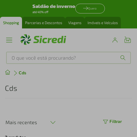
Saldão de inverno
Quero
até 40% off
Shopping
Parcerias e Descontos
Viagens
Imóveis e Veículos
O que você está procurando?
Produtos mais buscados
Cds
tenis
1
º
Cds
cafeteira
2
º
perfume
3
º
Filtrar
Mais recentes