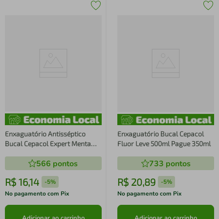
Enxaguatório Antisséptico
Enxaguatório Bucal Cepacol
Bucal Cepacol Expert Menta
Fluor Leve 500ml Pague 350ml
Protect 250ml
566
pontos
733
pontos
R$
16
,
14
R$
20
,
89
-
5%
-
5%
No pagamento com Pix
No pagamento com Pix
Adicionar ao carrinho
Adicionar ao carrinho