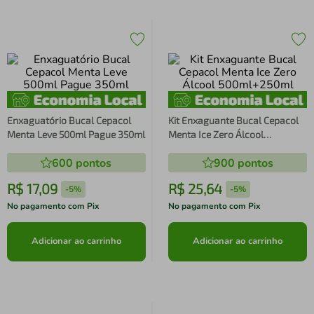
Enxaguatório Bucal Cepacol
Kit Enxaguante Bucal Cepacol
Menta Leve 500ml Pague 350ml
Menta Ice Zero Álcool
500ml+250ml
600
pontos
900
pontos
R$
17
,
09
R$
25
,
64
-
5%
-
5%
No pagamento com Pix
No pagamento com Pix
Adicionar ao carrinho
Adicionar ao carrinho