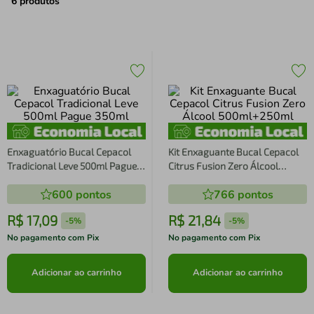
air fryer
4
º
6
produtos
iphone
5
º
Enxaguatório Bucal Cepacol
Kit Enxaguante Bucal Cepacol
Tradicional Leve 500ml Pague
Citrus Fusion Zero Álcool
350ml
500ml+250ml
600
pontos
766
pontos
R$
17
,
09
R$
21
,
84
-
5%
-
5%
No pagamento com Pix
No pagamento com Pix
Adicionar ao carrinho
Adicionar ao carrinho