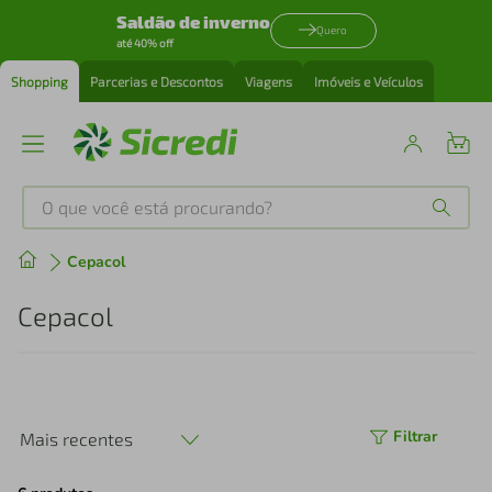
Saldão de inverno
Quero
até 40% off
Shopping
Parcerias e Descontos
Viagens
Imóveis e Veículos
O que você está procurando?
Produtos mais buscados
Cepacol
tenis
1
º
Cepacol
cafeteira
2
º
perfume
3
º
Filtrar
Mais recentes