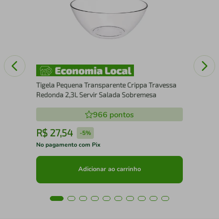
Kit
28c
Bub
Tigela Pequena Transparente Crippa Travessa
Redonda 2,3L Servir Salada Sobremesa
966
pontos
R$
27
,
54
R
-
5%
No pagamento com Pix
No 
Adicionar ao carrinho