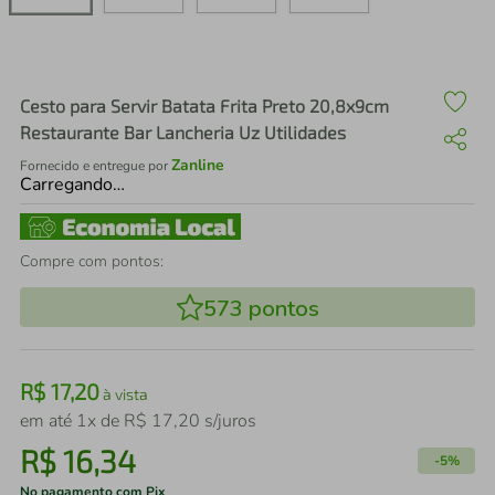
air fryer
4
º
iphone
5
º
Cesto para Servir Batata Frita Preto 20,8x9cm
Restaurante Bar Lancheria Uz Utilidades
Zanline
Fornecido e entregue por
Carregando…
Compre com pontos:
573
pontos
R$
17
,
20
à vista
em até
1
x de
R$
17
,
20
s/juros
R$
16
,
34
-
5%
No pagamento com Pix