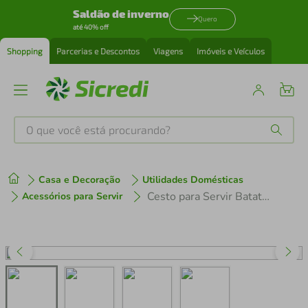
Saldão de inverno
Quero
até 40% off
Shopping
Parcerias e Descontos
Viagens
Imóveis e Veículos
O que você está procurando?
Produtos mais buscados
Casa e Decoração
Utilidades Domésticas
tenis
1
º
Cesto para Servir Batata Frita Preto 20,8x9cm Restaurante Bar Lancheria Uz Utilidades
Acessórios para Servir
cafeteira
2
º
perfume
3
º