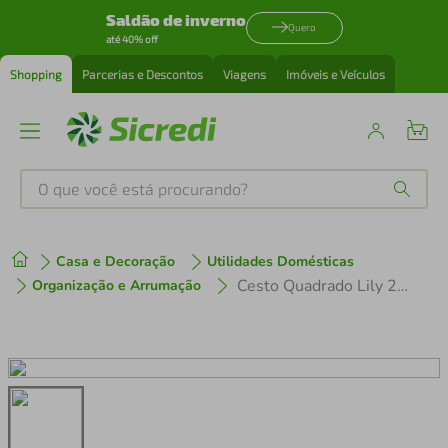
Saldão de inverno
Quero
até 40% off
Shopping
Parcerias e Descontos
Viagens
Imóveis e Veículos
O que você está procurando?
Produtos mais buscados
Casa e Decoração
Utilidades Domésticas
tenis
1
º
Cesto Quadrado Lily 22,5 cm
Organização e Arrumação
cafeteira
2
º
perfume
3
º