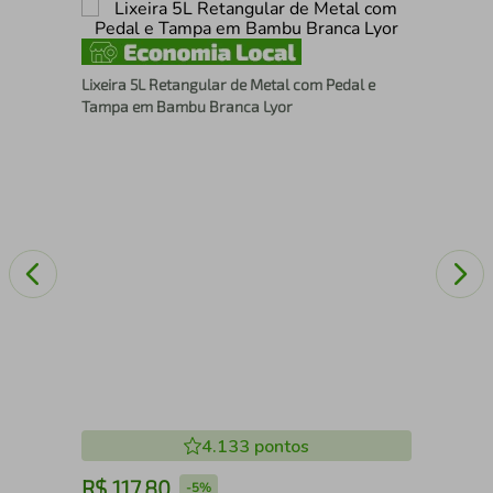
Por
Lixeira 5L Retangular de Metal com Pedal e
Pen
Tampa em Bambu Branca Lyor
4.133
pontos
R$
117
,
80
R
-
5%