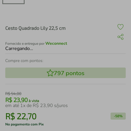
air fryer
4
º
iphone
5
º
Cesto Quadrado Lily 22,5 cm
Weconnect
Fornecido e entregue por
Carregando…
Compre com pontos:
797
pontos
R$
54
,
00
R$
23
,
90
à vista
em até
1
x de
R$
23
,
90
s/juros
R$
22
,
70
-
58%
No pagamento com Pix