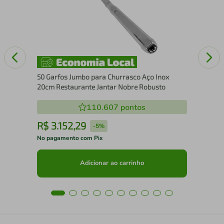
Bub
50 Garfos Jumbo para Churrasco Aço Inox
20cm Restaurante Jantar Nobre Robusto
110.607
pontos
R$
3
.
152
,
29
R
-
5%
No pagamento com Pix
No 
Adicionar ao carrinho