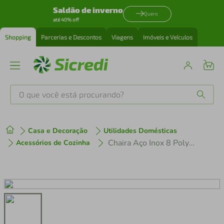
Saldão de inverno
Quero
até 40% off
Shopping
Parcerias e Descontos
Viagens
Imóveis e Veículos
O que você está procurando?
Produtos mais buscados
Casa e Decoração
Utilidades Domésticas
tenis
1
º
Chaira Aço Inox 8 Polywood Castanho Tramontina
Acessórios de Cozinha
cafeteira
2
º
perfume
3
º