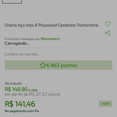
air fryer
4
º
iphone
5
º
Chaira Aço Inox 8 Polywood Castanho Tramontina
Weconnect
Fornecido e entregue por
Carregando…
Compre com pontos:
4.963
pontos
R$
238
,
00
R$
148
,
90
à vista
em até
4
x de
R$
37
,
22
s/juros
R$
141
,
46
-
41%
No pagamento com Pix