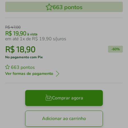
663
pontos
R$
47
,
00
R$
19
,
90
à vista
em até
1
x de
R$
19
,
90
s/juros
R$
18
,
90
-
60%
No pagamento com Pix
663
pontos
Ver formas de pagamento
Comprar agora
Adicionar ao carrinho