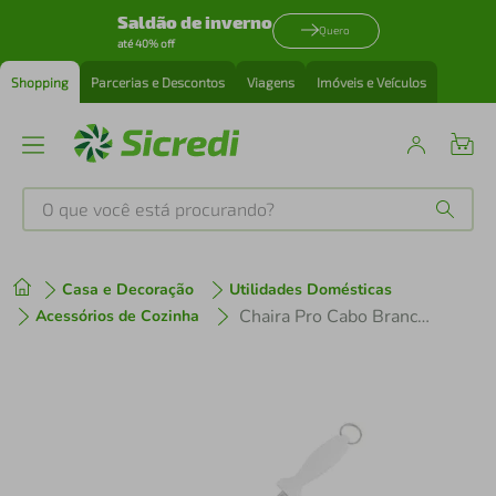
Saldão de inverno
Quero
até 40% off
Shopping
Parcerias e Descontos
Viagens
Imóveis e Veículos
O que você está procurando?
Produtos mais buscados
Casa e Decoração
Utilidades Domésticas
tenis
1
º
Chaira Pro Cabo Branco 10' Western Home
Acessórios de Cozinha
cafeteira
2
º
perfume
3
º