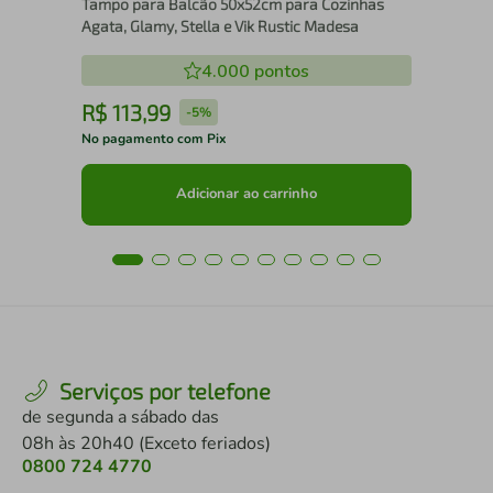
Tampo para Balcão 50x52cm para Cozinhas
Agata, Glamy, Stella e Vik Rustic Madesa
4.000
pontos
R$
113
,
99
R
-
5%
No pagamento com Pix
No 
Adicionar ao carrinho
Serviços por telefone
de segunda a sábado das
08h às 20h40 (Exceto feriados)
0800 724 4770