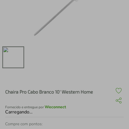
air fryer
4
º
iphone
5
º
Chaira Pro Cabo Branco 10' Western Home
Weconnect
Fornecido e entregue por
Carregando…
Compre com pontos: