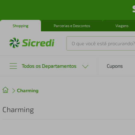
Shopping
Parcerias e Descontos
Viagens
O que você está procurando?
Produtos mais buscados
Todos os Departamentos
Cupons
tenis
1
º
Charming
cafeteira
2
º
perfume
3
º
Charming
air fryer
4
º