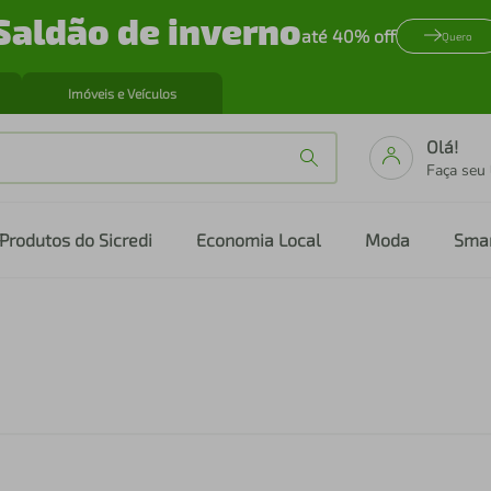
Saldão de inverno
até 40% off
Quero
Imóveis e Veículos
Olá!
Faça seu
Produtos do Sicredi
Economia Local
Moda
Sma