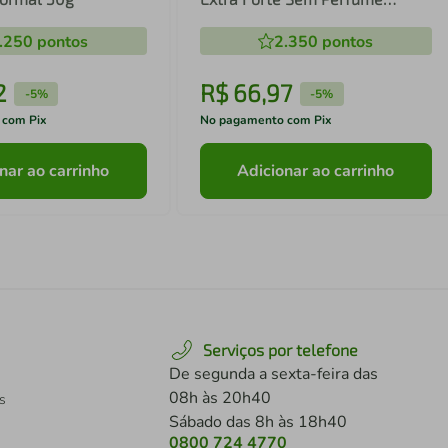
400ml
.250
pontos
2.350
pontos
2
R$
66
,
97
-
5%
-
5%
 com Pix
No pagamento com Pix
nar ao carrinho
Adicionar ao carrinho
Serviços por telefone
De segunda a sexta-feira das
08h às 20h40
s
Sábado das 8h às 18h40
0800 724 4770