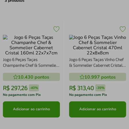
air fryer
4
º
3
produtos
iphone
5
º
Jogo 6 Peças Taças
Jogo 6 Peças Taças Vinho Chef
Champanhe Chef & Sommelier
& Sommelier Cabernet Cristal
Cabernet Cristal 160ml
470ml 22x8x8cm
10.430
pontos
10.997
pontos
22x7x7cm
R$
297
,
26
R$
313
,
40
-
40%
-
39%
No pagamento com Pix
No pagamento com Pix
Adicionar ao carrinho
Adicionar ao carrinho