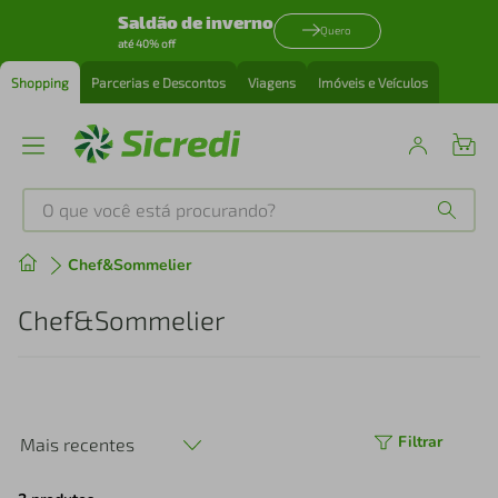
Saldão de inverno
Quero
até 40% off
Shopping
Parcerias e Descontos
Viagens
Imóveis e Veículos
O que você está procurando?
Produtos mais buscados
Chef&Sommelier
tenis
1
º
Chef&Sommelier
cafeteira
2
º
perfume
3
º
Filtrar
Mais recentes