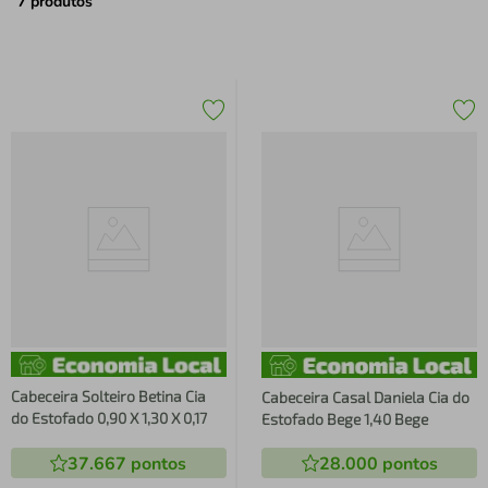
air fryer
4
º
7
produtos
iphone
5
º
Cabeceira Solteiro Betina Cia
Cabeceira Casal Daniela Cia do
do Estofado 0,90 X 1,30 X 0,17
Estofado Bege 1,40 Bege
37.667
pontos
28.000
pontos