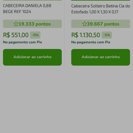
CABECEIRA DANIELA 0,88
Cabeceira Solteiro Betina Cia do
BEGE REF 1024
Estofado 1,00 X 1,30 X 0,17
19.333
pontos
39.667
pontos
R$
551
,
00
R$
1
.
130
,
50
-
5%
-
5%
No pagamento com Pix
No pagamento com Pix
Adicionar ao carrinho
Adicionar ao carrinho