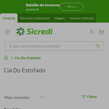
Saldão de inverno
Quero
até 40% off
Shopping
Parcerias e Descontos
Viagens
Imóveis e Veículos
O que você está procurando?
Produtos mais buscados
Cia Do Estofado
tenis
1
º
Cia Do Estofado
cafeteira
2
º
perfume
3
º
Filtrar
Mais recentes